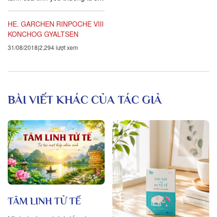
bao la trùm khắp, không hề bị
ngăn ngại, cũng như hư không
HE. GARCHEN RINPOCHE VIII
vậy. Tình yêu thương là ánh
KONCHOG GYALTSEN
dương của tâm thức.
31/08/2018
2,294 lượt xem
BÀI VIẾT KHÁC CỦA TÁC GIẢ
TÂM LINH TỬ TẾ