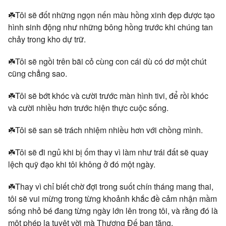
☘️Tôi sẽ đốt những ngọn nến màu hồng xinh đẹp được tạo
hình sinh động như những bông hồng trước khi chúng tan
chảy trong kho dự trữ.
☘️Tôi sẽ ngồi trên bãi cỏ cùng con cái dù có dơ một chút
cũng chẳng sao.
☘️Tôi sẽ bớt khóc và cười trước màn hình tivi, để rồi khóc
và cười nhiều hơn trước hiện thực cuộc sống.
☘️Tôi sẽ san sẽ trách nhiệm nhiều hơn với chồng mình.
☘️Tôi sẽ đi ngủ khi bị ốm thay vì làm như trái đất sẽ quay
lệch quỹ đạo khi tôi không ở đó một ngày.
☘️Thay vì chỉ biết chờ đợi trong suốt chín tháng mang thai,
tôi sẽ vui mừng trong từng khoảnh khắc đề cảm nhận mầm
sống nhỏ bé đang từng ngày lớn lên trong tôi, và rằng đó là
một phép lạ tuyệt vời mà Thượng Đế ban tặng.