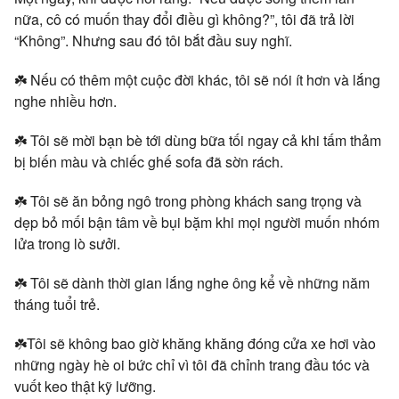
nữa, cô có muốn thay đổi điều gì không?”, tôi đã trả lời
“Không”. Nhưng sau đó tôi bắt đầu suy nghĩ.
☘️ Nếu có thêm một cuộc đời khác, tôi sẽ nói ít hơn và lắng
nghe nhiều hơn.
☘️ Tôi sẽ mời bạn bè tới dùng bữa tối ngay cả khi tấm thảm
bị biến màu và chiếc ghế sofa đã sờn rách.
☘️ Tôi sẽ ăn bỏng ngô trong phòng khách sang trọng và
dẹp bỏ mối bận tâm về bụi bặm khi mọi người muốn nhóm
lửa trong lò sưởi.
☘️ Tôi sẽ dành thời gian lắng nghe ông kể về những năm
tháng tuổi trẻ.
☘️Tôi sẽ không bao giờ khăng khăng đóng cửa xe hơi vào
những ngày hè oi bức chỉ vì tôi đã chỉnh trang đầu tóc và
vuốt keo thật kỹ lưỡng.