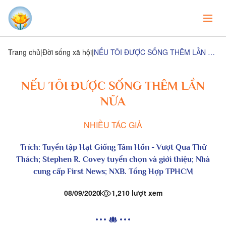
Trang chủ
Đời sống xã hội
NẾU TÔI ĐƯỢC SỐNG THÊM LẦN NỮA
NẾU TÔI ĐƯỢC SỐNG THÊM LẦN
NỮA
NHIỀU TÁC GIẢ
Trích:
Tuyển tập Hạt Giống Tâm Hồn
- Vượt Qua Thử
Thách; Stephen R. Covey tuyển chọn và giới thiệu; Nhà
cung cấp First News; NXB. Tổng Hợp TPHCM
08/09/2020
1,210 lượt xem