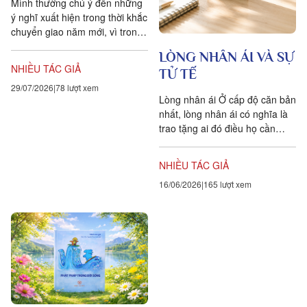
Mình thường chú ý đến những
ý nghĩ xuất hiện trong thời khắc
chuyển giao năm mới, vì trong
niềm tin tâm linh, đôi khi đó là
LÒNG NHÂN ÁI VÀ SỰ
những dự cảm,...
NHIỀU TÁC GIẢ
TỬ TẾ
29/07/2026
78 lượt xem
Lòng nhân ái Ở cấp độ căn bản
nhất, lòng nhân ái có nghĩa là
trao tặng ai đó điều họ cần
nhưng không thể tự mình có
được. Thông...
NHIỀU TÁC GIẢ
16/06/2026
165 lượt xem