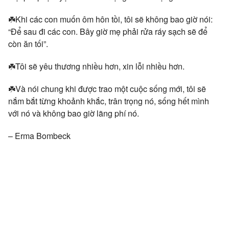
☘️Khi các con muốn ôm hôn tồi, tôi sẽ không bao giờ nói:
“Để sau đi các con. Bây giờ mẹ phải rửa ráy sạch sẽ để
còn ăn tối”.
☘️Tôi sẽ yêu thương nhiều hơn, xin lỗi nhiều hơn.
☘️Và nói chung khi được trao một cuộc sống mới, tôi sẽ
nắm bắt từng khoảnh khắc, trân trọng nó, sống hết mình
với nó và không bao giờ lãng phí nó.
– Erma Bombeck