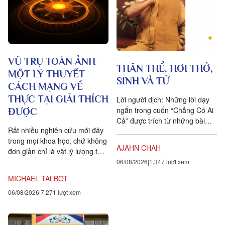
VŨ TRỤ TOÀN ẢNH –
THÂN THỂ, HƠI THỞ,
MỘT LÝ THUYẾT
SINH VÀ TỬ
CÁCH MẠNG VỀ
THỰC TẠI GIẢI THÍCH
Lời người dịch: Những lời dạy
ngắn trong cuốn “Chẳng Có Ai
ĐƯỢC
Cả” được trích từ những bài
Rất nhiều nghiên cứu mới đây
pháp mà ngài Ajahn Chah đã
trong mọi khoa học, chứ không
dạy cho các Phật tử, nhất...
AJAHN CHAH
đơn giản chỉ là vật lý lượng tử,
đều chứng tỏ rằng vạn vật ít
06/08/2026
1,347 lượt xem
tính cá thể hơn rất nhiều so với
MICHAEL TALBOT
chúng ta tưởng. Một câu
06/08/2026
7,271 lượt xem
chuyện khoa học đang xuất
hiện cung cấp bằng chứng cho
thấy toàn bộ vật chất tồn tại