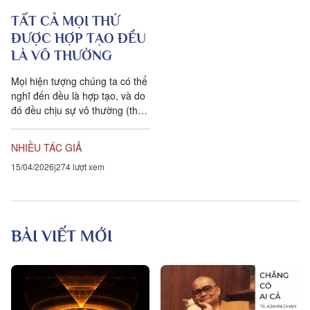
TẤT CẢ MỌI THỨ
ĐƯỢC HỢP TẠO ĐỀU
LÀ VÔ THƯỜNG
Mọi hiện tượng chúng ta có thể
nghĩ đến đều là hợp tạo, và do
đó đều chịu sự vô thường (thay
đổi). Một số khía cạnh của vô
thường,...
NHIỀU TÁC GIẢ
15/04/2026
274 lượt xem
BÀI VIẾT MỚI