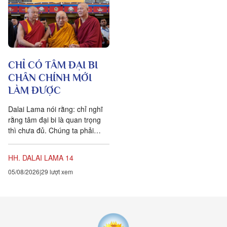
trong một mạng nhằng nhịt các
kết nối. Khía cạnh quan trọng
nhất của sự sống không còn là
vật nữa, mà là mối liên hệ giữa
các vật.
CHỈ CÓ TÂM ĐẠI BI
CHÂN CHÍNH MỚI
LÀM ĐƯỢC
Dalai Lama nói rằng: chỉ nghĩ
rằng tâm đại bi là quan trọng
thì chưa đủ. Chúng ta phải
chuyển hóa các suy nghĩ và
hành vi của mình hàng...
HH. DALAI LAMA 14
05/08/2026
29 lượt xem