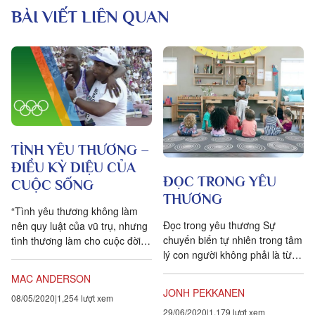
BÀI VIẾT LIÊN QUAN
TÌNH YÊU THƯƠNG –
ĐIỀU KỲ DIỆU CỦA
ĐỌC TRONG YÊU
CUỘC SỐNG
THƯƠNG
“Tình yêu thương không làm
Đọc trong yêu thương Sự
nên quy luật của vũ trụ, nhưng
chuyến biến tự nhiên trong tâm
tình thương làm cho cuộc đời
lý con người không phải là từ
đáng giá.” _ Franklin P.Jone
niềm vui sang sự sung sướng
Trong khuôn khổ thế vận hội
MAC ANDERSON
mà là từ hy vọng sang...
mùa...
JONH PEKKANEN
08/05/2020
1,254 lượt xem
29/06/2020
1,179 lượt xem