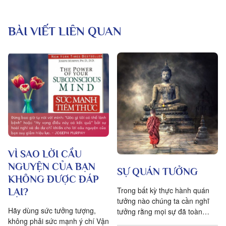
BÀI VIẾT LIÊN QUAN
VÌ SAO LỜI CẦU
NGUYỆN CỦA BẠN
SỰ QUÁN TƯỞNG
KHÔNG ĐƯỢC ĐÁP
Trong bất kỳ thực hành quán
LẠI?
tưởng nào chúng ta cần nghĩ
Hãy dùng sức tưởng tượng,
tưởng rằng mọi sự đã toàn
không phải sức mạnh ý chí Vận
thiện từ vô thủy, và điều ta