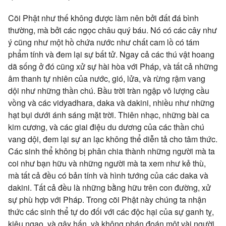
Cõi Phật như thế không được làm nên bởi đất đá bình
thường, mà bởi các ngọc châu quý báu. Nó có các cây như
ý cũng như một hồ chứa nước như chất cam lồ có tám
phẩm tính và đem lại sự bất tử. Ngay cả các thú vật hoang
dã sống ở đó cũng xử sự hài hòa với Pháp, và tất cả những
âm thanh tự nhiên của nước, gió, lửa, và rừng rậm vang
dội như những thần chú. Bầu trời tràn ngập vô lượng cầu
vồng và các vidyadhara, daka và dakini, nhiều như những
hạt bụi dưới ánh sáng mặt trời. Thiên nhạc, những bài ca
kim cương, và các giai điệu du dương của các thần chú
vang dội, đem lại sự an lạc không thể diễn tả cho tâm thức.
Các sinh thể không bị phân chia thành những người mà ta
coi như bạn hữu và những người mà ta xem như kẻ thù,
mà tất cả đều có bản tính và hình tướng của các daka và
dakini. Tất cả đều là những bằng hữu trên con đường, xử
sự phù hợp với Pháp. Trong cõi Phật này chúng ta nhận
thức các sinh thể tự do đối với các độc hại của sự ganh tỵ,
kiêu ngạo, và gây hấn, và không phán đoán một vài người