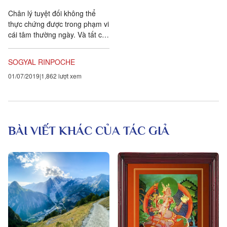
Chân lý tuyệt đối không thể
thực chứng được trong phạm vi
cái tâm thường ngày. Và tất cả
truyền thống trí tuệ lớn, đều
dạy con đường để vượt ngoài
SOGYAL RINPOCHE
tâm thường ngày là trái tim.
01/07/2019
1,862 lượt xem
Con đường của trái tim là sự
sùng kính
BÀI VIẾT KHÁC CỦA TÁC GIẢ