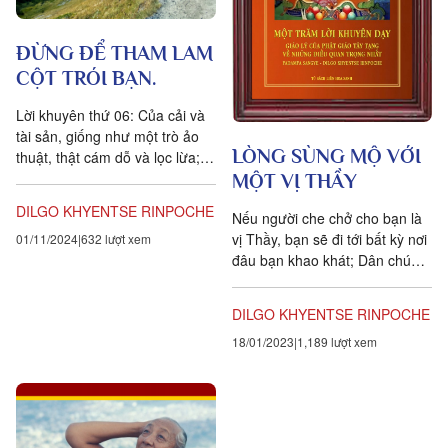
ĐỪNG ĐỂ THAM LAM
CỘT TRÓI BẠN.
Lời khuyên thứ 06: Của cải và
tài sản, giống như một trò ảo
LÒNG SÙNG MỘ VỚI
thuật, thật cám dỗ và lọc lừa;
Dân chúng Tingri, chớ để chiếc
MỘT VỊ THẦY
nút tham lam...
DILGO KHYENTSE RINPOCHE
Nếu người che chở cho bạn là
vị Thầy, bạn sẽ đi tới bất kỳ nơi
01/11/2024
632 lượt xem
đâu bạn khao khát; Dân chúng
Tingri, hãy nuôi dưỡng lòng
sùng mộ như...
DILGO KHYENTSE RINPOCHE
18/01/2023
1,189 lượt xem