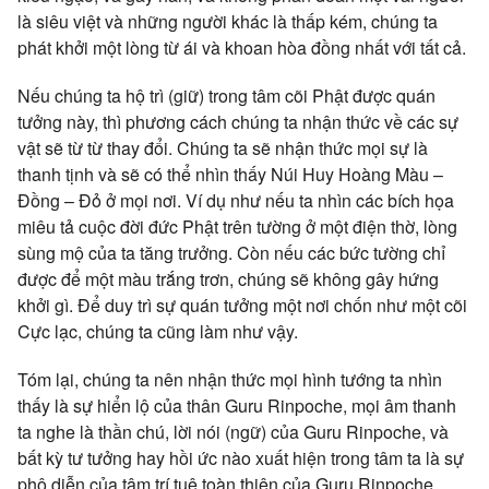
là siêu việt và những người khác là thấp kém, chúng ta
phát khởi một lòng từ ái và khoan hòa đồng nhất với tất cả.
Nếu chúng ta hộ trì (giữ) trong tâm cõi Phật được quán
tưởng này, thì phương cách chúng ta nhận thức về các sự
vật sẽ từ từ thay đổi. Chúng ta sẽ nhận thức mọi sự là
thanh tịnh và sẽ có thể nhìn thấy Núi Huy Hoàng Màu –
Đồng – Đỏ ở mọi nơi. Ví dụ như nếu ta nhìn các bích họa
miêu tả cuộc đời đức Phật trên tường ở một điện thờ, lòng
sùng mộ của ta tăng trưởng. Còn nếu các bức tường chỉ
được để một màu trắng trơn, chúng sẽ không gây hứng
khởi gì. Để duy trì sự quán tưởng một nơi chốn như một cõi
Cực lạc, chúng ta cũng làm như vậy.
Tóm lại, chúng ta nên nhận thức mọi hình tướng ta nhìn
thấy là sự hiển lộ của thân Guru Rinpoche, mọi âm thanh
ta nghe là thần chú, lời nói (ngữ) của Guru Rinpoche, và
bất kỳ tư tưởng hay hồi ức nào xuất hiện trong tâm ta là sự
phô diễn của tâm trí tuệ toàn thiện của Guru Rinpoche.