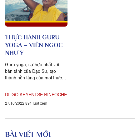
THỰC HÀNH GURU
YOGA – VIÊN NGỌC
NHƯ Ý
Guru yoga, sự hợp nhất với
bản tánh của Đạo Sư, tạo
thành nền tảng của mọi thực
hành, và có nhiều kỹ thuật
khác nhau cho sự thực hành...
DILGO KHYENTSE RINPOCHE
27/10/2022
891 lượt xem
BÀI VIẾT MỚI