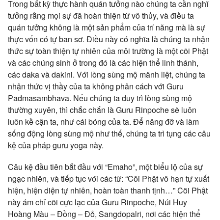
Trong bất kỳ thực hành quán tưởng nào chúng ta cần nghĩ
tưởng rằng mọi sự đã hoàn thiện từ vô thủy, và điều ta
quán tưởng không là một sản phẩm của trí năng mà là sự
thực vốn có tự ban sơ. Điều này có nghĩa là chúng ta nhận
thức sự toàn thiện tự nhiên của môi trường là một cõi Phật
và các chúng sinh ở trong đó là các hiện thể linh thánh,
các daka và dakini. Với lòng sùng mộ mãnh liệt, chúng ta
nhận thức vị thầy của ta không phân cách với Guru
Padmasambhava. Nếu chúng ta duy trì lòng sùng mộ
thường xuyên, thì chắc chắn là Guru Rinpoche sẽ luôn
luôn kề cận ta, như cái bóng của ta. Để nâng đỡ và làm
sống động lòng sùng mộ như thế, chúng ta trì tụng các câu
kệ của pháp guru yoga này.
Câu kệ đầu tiên bắt đầu với “Emaho”, một biểu lộ của sự
ngạc nhiên, và tiếp tục với các từ: “Cõi Phật vô hạn tự xuất
hiện, hiện diện tự nhiên, hoàn toàn thanh tịnh…” Cõi Phật
này ám chỉ cõi cực lạc của Guru Rinpoche, Núi Huy
Hoàng Màu – Đồng – Đỏ, Sangdopalri, nơi các hiện thể