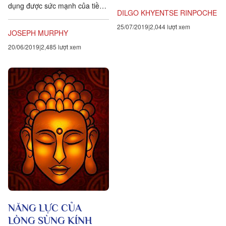
dụng được sức mạnh của tiềm
quán tưởng không là một sản
DILGO KHYENTSE RINPOCHE
thức không giống như việc đẩy
phẩm của trí năng mà là sự
lùi một chướng ngại vật. Dốc...
25/07/2019
2,044 lượt xem
thực vốn có tự ban sơ...
JOSEPH MURPHY
20/06/2019
2,485 lượt xem
NĂNG LỰC CỦA
LÒNG SÙNG KÍNH