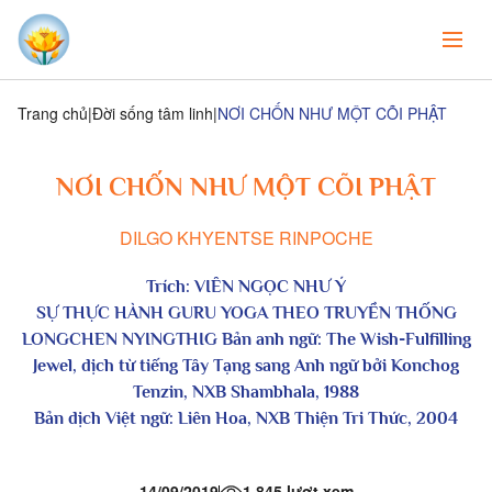
Trang chủ
Đời sống tâm linh
NƠI CHỐN NHƯ MỘT CÕI PHẬT
NƠI CHỐN NHƯ MỘT CÕI PHẬT
DILGO KHYENTSE RINPOCHE
Trích:
VIÊN
NGỌC NHƯ Ý
SỰ
THỰC HÀNH
GURU YOGA THEO
TRUYỀN THỐNG
LONGCHEN NYINGTHIG Bản anh ngữ: The Wish-Fulfilling
Jewel, dịch từ tiếng Tây Tạng sang Anh ngữ bởi Konchog
Tenzin, NXB Shambhala, 1988
Bản dịch Việt ngữ:
Liên Hoa, NXB Thiện Tri Thức, 2004
14/09/2019
1,845 lượt xem