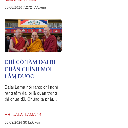
chúng ta tưởng. Một câu
06/08/2026
7,272 lượt xem
chuyện khoa học đang xuất
hiện cung cấp bằng chứng cho
thấy toàn bộ vật chất tồn tại
trong một mạng nhằng nhịt các
kết nối. Khía cạnh quan trọng
nhất của sự sống không còn là
vật nữa, mà là mối liên hệ giữa
các vật.
CHỈ CÓ TÂM ĐẠI BI
CHÂN CHÍNH MỚI
LÀM ĐƯỢC
Dalai Lama nói rằng: chỉ nghĩ
rằng tâm đại bi là quan trọng
thì chưa đủ. Chúng ta phải
chuyển hóa các suy nghĩ và
hành vi của mình hàng...
HH. DALAI LAMA 14
05/08/2026
30 lượt xem