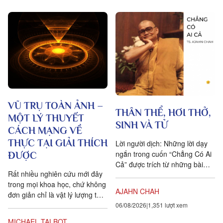
VŨ TRỤ TOÀN ẢNH –
THÂN THỂ, HƠI THỞ,
MỘT LÝ THUYẾT
SINH VÀ TỬ
CÁCH MẠNG VỀ
THỰC TẠI GIẢI THÍCH
Lời người dịch: Những lời dạy
ngắn trong cuốn “Chẳng Có Ai
ĐƯỢC
Cả” được trích từ những bài
Rất nhiều nghiên cứu mới đây
pháp mà ngài Ajahn Chah đã
trong mọi khoa học, chứ không
dạy cho các Phật tử, nhất...
AJAHN CHAH
đơn giản chỉ là vật lý lượng tử,
đều chứng tỏ rằng vạn vật ít
06/08/2026
1,351 lượt xem
tính cá thể hơn rất nhiều so với
MICHAEL TALBOT