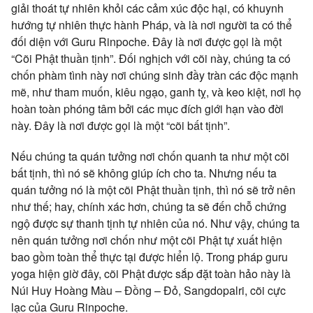
giải thoát tự nhiên khỏi các cảm xúc độc hại, có khuynh
hướng tự nhiên thực hành Pháp, và là nơi người ta có thể
đối diện với Guru Rinpoche. Đây là nơi được gọi là một
“Cõi Phật thuần tịnh”. Đối nghịch với cõi này, chúng ta có
chốn phàm tình này nơi chúng sinh đầy tràn các độc mạnh
mẽ, như tham muốn, kiêu ngạo, ganh tỵ, và keo kiệt, nơi họ
hoàn toàn phóng tâm bởi các mục đích giới hạn vào đời
này. Đây là nơi được gọi là một “cõi bất tịnh”.
Nếu chúng ta quán tưởng nơi chốn quanh ta như một cõi
bất tịnh, thì nó sẽ không giúp ích cho ta. Nhưng nếu ta
quán tưởng nó là một cõi Phật thuần tịnh, thì nó sẽ trở nên
như thế; hay, chính xác hơn, chúng ta sẽ đến chỗ chứng
ngộ được sự thanh tịnh tự nhiên của nó. Như vậy, chúng ta
nên quán tưởng nơi chốn như một cõi Phật tự xuất hiện
bao gồm toàn thể thực tại được hiển lộ. Trong pháp guru
yoga hiện giờ đây, cõi Phật được sắp đặt toàn hảo này là
Núi Huy Hoàng Màu – Đồng – Đỏ, Sangdopalri, cõi cực
lạc của Guru Rinpoche.