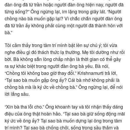
đàn ông đã từ trần hoặc người đàn ông hiện nay, người đã
từng sống?” Ông ngừng lại, im lặng trong giây lát. “Người
chồng nào bà muốn gặp lại? Vì chắc chắn người đàn ông
đã từ trần ấy không phải cùng một người đã thành hôn với
bà.”
Tôi cảm thấy trong tâm trí mình bật lên sự chú ý; tôi vừa
nghe điều gì đó thách thức lạ thường. Mẹ tôi dường như rối
bời. Bà không sẵn lòng chấp nhận là thời gian có thể gây
ra sự khác biệt trong người đàn ông bà yêu. Bà nói,
“Chồng tôi không bao giờ thay đổi.” Krishnamurti trả lời,
“Tại sao bà muốn gặp ông ấy? Cái bà nhớ không phải là
chồng bà mà là ký ức về chồng bà.” Ông ngừng lại, để nói
lời lắng sâu.
“Xin bà tha lỗi cho.” Ông khoanh tay và tôi nhận thấy dáng
điệu của ông thật hoàn hảo. “Tại sao bà giữ sống động mãi
ký ức về ông ấy? Tại sao bà muốn dựng lại ông trong tâm
trí mình? Tại sao bà chống chỏi, sống trong sầu thảm và