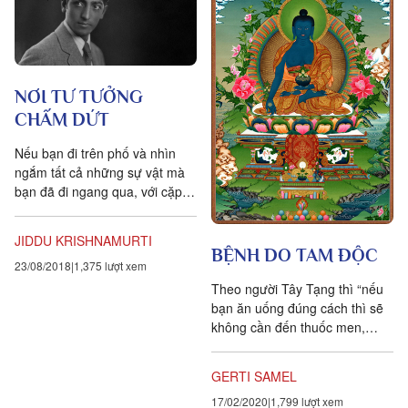
NƠI TƯ TƯỞNG
CHẤM DỨT
Nếu bạn đi trên phố và nhìn
ngắm tất cả những sự vật mà
bạn đã đi ngang qua, với cặp
mắt và tất cả những giác quan
của bạn tỉnh thức hoàn toàn,
JIDDU KRISHNAMURTI
nhưng không hề có một tư
BỆNH DO TAM ĐỘC
23/08/2018
1,375 lượt xem
tưởng nào trong tâm trí – thì
bạn sẽ biết được hiện hữu
Theo người Tây Tạng thì “nếu
không có sự phân biệt chia chẻ
bạn ăn uống đúng cách thì sẽ
có nghĩa là gì. Bạn sẽ thấy
không cần đến thuốc men,
rằng ngày hôm qua đã chấm
nhưng nếu bạn không bồi
dứt: cuộc sống bắt đầu nơi mà
dưỡng cơ thể đúng đắn thì
GERTI SAMEL
tư tưởng chấm dứt vậy. Hãy
thuốc men sẽ không mang đến
nhìn thấy nó ngay bây giờ như
17/02/2020
1,799 lượt xem
sức khỏe cho bạn”. Đây là lý do