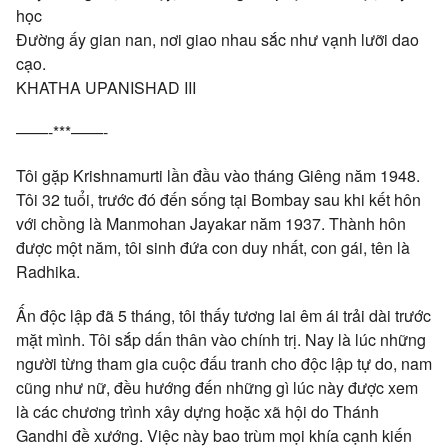
học
Đường ấy gian nan, nơi giao nhau sắc như vạnh lưỡi dao
cạo.
KHATHA UPANISHAD III
——-***——-
Tôi gặp Krishnamurti lần đầu vào tháng Giêng năm 1948.
Tôi 32 tuổi, trước đó đến sống tại Bombay sau khi kết hôn
với chồng là Manmohan Jayakar năm 1937. Thành hôn
được một năm, tôi sinh đứa con duy nhất, con gái, tên là
Radhika.
Ấn độc lập đã 5 tháng, tôi thấy tương lai êm ái trải dài trước
mặt mình. Tôi sắp dấn thân vào chính trị. Nay là lúc những
người từng tham gia cuộc đấu tranh cho độc lập tự do, nam
cũng như nữ, đều hướng đến những gì lúc này được xem
là các chương trình xây dựng hoặc xã hội do Thánh
Gandhi đề xướng. Việc này bao trùm mọi khía cạnh kiến