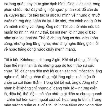
tối lãng quên nay thức giấc định hình. Ông là chiếc gương
phản chiếu. Nơi đây vắng mặt người phán xét, để cân đo
và xuyên tạc. Tôi tiếp tục ra sức lùi mình về những gì thuở
trước nhưng ông ngăn tôi lại. Lúc này, trên cánh đồng từ bi
và mênh mông vô lượng. Ông nói, “Tôi có thể nhìn nếu bà
muốn tôi nhìn”. Và như thế, tôi nói nên lời những gì bao
năm qua tàn phá tôi. Thổ lộ chúng lòng tôi đau đớn khôn
cùng, nhưng ông lắng nghe, như lắng nghe tiếng gió thổi
về hoặc tiếng dòng nước chảy mênh mang.
Tôi ở bên Krishnamurti trong 2 giờ. Khi rời phòng, tôi thấy
thân thể mình tan tành, nhưng qua đó tuôn trào sự cứu
chữa. Tôi đã chạm đến một lối quan sát mới, một cách lắng
nghe mới, không phản ứng, một lắng nghe xuất hiện từ
chốn xa xôi thăm thẳm. Trong khi tôi nói, ông dường như
nhận biết không chỉ những gì đang biểu lộ – những diễn
tả, điệu bộ, thái độ – mà còn những gì diễn ra chung quanh
– chim hót trên cành ngoài cửa sổ, hoa rụng từ bình. Trong
màn sương quằn quại của tôi, tôi nghe tiếng ông vọng đến: