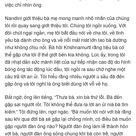
việc chỉ nhìn ông.
Nandini giới thiệu bà mẹ mong manh nhỏ nhắn của chúng
tôi rồi quay sang giới thiệu tôi. Chúng tôi ngồi xuống. Với
đôi chút ngại ngần, mẹ tôi bắt đầu nói về cha tôi, về tình
yêu bà dành cho ông và về nỗi mất mát lớn lao bà dường
như không chịu nổi. Bà hỏi Krishnamurti rằng liệu bà có
thể gặp cha tôi ở thế giới bên kia không. Lúc ấy, trong tôi
đã nhạt dần sức mãnh liệt của sự tiếp nhận cao độ do hình
bóng ông tác động lúc đầu, tôi ngồi ra sau chờ nghe một
câu trả lời an ủi. Tôi hiểu rằng nhiều người u sầu đã đến
gặp ông và tôi nghĩ là ông biết dùng lời vỗ về họ.
Bất ngờ, ông lên tiếng, “Thưa bà, xin bà thứ lỗi. Bà đến
gặp sai người rồi. Tôi không thể đưa ra lời an ủi mà bà tìm
kiếm.” Tôi đứng lên, ngơ ngác. “Bà muốn tôi nói với bà rằng
sau khi qua đời bà sẽ gặp lại chồng mình, có điều bà muốn
gặp người đàn ông nào? Người đàn ông làm lễ thành hôn
với bà, người đàn ông sống chung khi bà còn trẻ, người