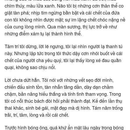
chim thúy, màu lửa xanh. Não tôi bị những cơn thân thể co
giật tàn phá; nhịp tim ngừng bằn bặt và cái chết của đứa
con tôi không nhìn được mặt; sự im lặng chết chóc nặng nề
của cung lòng mình. Qua màn sương, thị lực trở về như
những điểm xám tụ lại thành hình thể.
Tâm trí tôi dừng, lời lẽ ngưng, tôi lại nhìn người lạ thanh tú
này. Nhưng lập tức trong tôi thức dậy cơn nhói buốt về cái
chết của người cha yêu quý, tôi lại thấy lòng xé đau quằn
quại, không sao chịu nổi.
Lời chưa dứt hẳn. Tôi nói với những vết sẹo đời mình,
chiến đấu sinh tồn, tàn nhẫn tăng dần, dày dạn chầm
chậm, bản năng hiếu thắng và tính tình tham vọng. Trong
tôi có nỗi thúc bách đòi hỏi phải thành đạt. Kế đến lần thụ
thai khác, sinh bé gái, mặt đẹp mà dị hình. Tám năm trống
trải, trí, tâm, lòng và rồi cái chết.
Trước hình bóng ông, quá khứ ẩn mật lâu ngày trong bóng