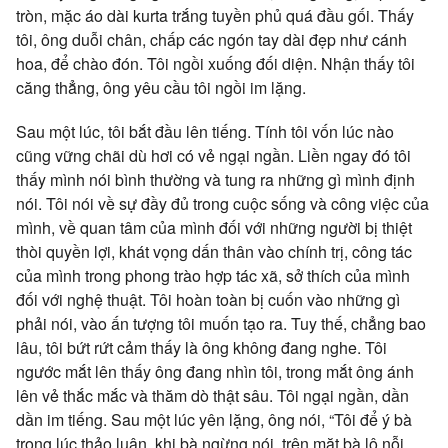
tròn, mặc áo dài kurta trắng tuyền phủ quá đầu gối. Thấy
tôi, ông duỗi chân, chấp các ngón tay dài đẹp như cánh
hoa, để chào đón. Tôi ngồi xuống đối diện. Nhận thấy tôi
căng thẳng, ông yêu cầu tôi ngồi im lặng.
Sau một lúc, tôi bắt đầu lên tiếng. Tính tôi vốn lúc nào
cũng vững chãi dù hơi có vẻ ngại ngần. Liền ngay đó tôi
thấy mình nói bình thường và tung ra những gì mình định
nói. Tôi nói về sự đầy đủ trong cuộc sống và công việc của
mình, về quan tâm của mình đối với những người bị thiệt
thòi quyền lợi, khát vọng dấn thân vào chính trị, công tác
của mình trong phong trào hợp tác xã, sở thích của mình
đối với nghệ thuật. Tôi hoàn toàn bị cuốn vào những gì
phải nói, vào ấn tượng tôi muốn tạo ra. Tuy thế, chẳng bao
lâu, tôi bứt rứt cảm thấy là ông không đang nghe. Tôi
ngước mắt lên thấy ông đang nhìn tôi, trong mắt ông ánh
lên vẻ thắc mắc và thăm dò thật sâu. Tôi ngại ngần, dần
dần im tiếng. Sau một lúc yên lặng, ông nói, “Tôi để ý bà
trong lúc thảo luận, khi bà ngừng nói, trên mặt bà lộ nỗi