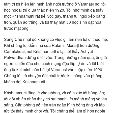
tâm trí tôi hiện lên hình ảnh ngôi trường ở Varanasi nơi tôi
học ngoại trú giữa thập niên 1920. Tôi nhớ mình đã thấy
một Krishnamurti rất trẻ, vóc gầy, thanh tú, ngồi xếp bằng
tròn, quần áo trắng, và tôi thay mặt 50 học sinh đặt hoa
trước mặt ông.
Sáng Chủ nhật đó không có việc gì làm nên tôi đi theo mẹ.
Khi chúng tôi đến nhà của Ratansi Morarji trên đường
Carmicheal, nơi Krishnamurti ở lại, tôi thấy Achyut
Patwardhan đứng ở lối vào. Trong những năm qua, ông là
người chiến đấu cho cách mạng độc lập tự do và tôi biết
ông từ khi mình còn bé tại Varanasi vào thập niên 1920.
Chúng tôi trò chuyện đôi chút trước khi cùng vào phòng
khách đợi Krishnamurti.
Krishnamurti lặng lẽ vào phòng, và cảm xúc tôi bùng lên;
tôi đột nhiên nhận thấy có sự mãnh liệt mênh mông và tỏa
sáng. Căn phòng trở nên tràn ngập hình bóng ông và lập
tức tôi thấy mình chới với. Tôi chẳng thể làm gì hơn ngoài