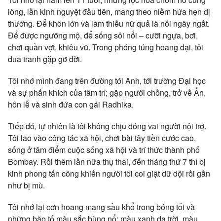
lòng, lần kinh nguyệt đầu tiên, mang theo niềm hứa hẹn dị
thường. Để khôn lớn và làm thiếu nữ quả là nỗi ngây ngất.
Để được ngưỡng mộ, để sống sôi nổi – cưỡi ngựa, bơi,
chơi quần vợt, khiêu vũ. Trong phóng túng hoang dại, tôi
đua tranh gặp gỡ đời.
Tôi nhớ mình đang trên đường tới Anh, tới trường Đại học
và sự phấn khích của tâm trí; gặp người chồng, trở về Ấn,
hôn lễ và sinh đứa con gái Radhika.
Tiếp đó, tự nhiên là tôi không chịu đóng vai người nội trợ.
Tôi lao vào công tác xã hội, chơi bài tây tiền cước cao,
sống ở tâm điểm cuộc sống xã hội và trí thức thành phố
Bombay. Rồi thêm lần nữa thụ thai, đến tháng thứ 7 thì bị
kinh phong tấn công khiến người tôi coi giật dữ dội rồi gần
như bị mù.
Tôi nhớ lại cơn hoang mang sầu khổ trong bóng tối và
những bão tố màu sắc bùng nổ: màu xanh da trời, màu