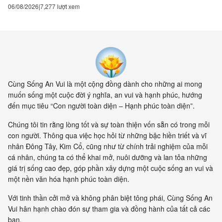
06/08/2026
7,277 lượt xem
chuyện khoa học đang xuất
hiện cung cấp bằng chứng cho
thấy toàn bộ vật chất tồn tại
trong một mạng nhằng nhịt các
kết nối. Khía cạnh quan trọng
nhất của sự sống không còn là
vật nữa, mà là mối liên hệ giữa
các vật.
Cùng Sống An Vui là một cộng đồng dành cho những ai mong
muốn sống một cuộc đời ý nghĩa, an vui và hạnh phúc, hướng
đến mục tiêu “Con người toàn diện – Hạnh phúc toàn diện”.
Chúng tôi tin rằng lòng tốt và sự toàn thiện vốn sẵn có trong mỗi
con người. Thông qua việc học hỏi từ những bậc hiền triết và vĩ
nhân Đông Tây, Kim Cổ, cũng như từ chính trải nghiệm của mỗi
cá nhân, chúng ta có thể khai mở, nuôi dưỡng và lan tỏa những
giá trị sống cao đẹp, góp phần xây dựng một cuộc sống an vui và
một nền văn hóa hạnh phúc toàn diện.
Với tinh thần cởi mở và không phân biệt tông phái, Cùng Sống An
Vui hân hạnh chào đón sự tham gia và đồng hành của tất cả các
bạn.