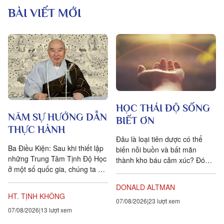
BÀI VIẾT MỚI
HỌC THÁI ĐỘ SỐNG
NĂM SỰ HƯỚNG DẪN
BIẾT ƠN
THỰC HÀNH
Đâu là loại tiên dược có thể
Ba Điều Kiện: Sau khi thiết lập
biến nỗi buồn và bất mãn
những Trung Tâm Tịnh Độ Học
thành kho báu cảm xúc? Đó
ở một số quốc gia, chúng ta đặt
chính là lòng biết ơn, trong
ra năm sự hướng dẫn cho các
tiếng Anh là gratitude, bắt...
DONALD ALTMAN
hành giả Tịnh...
HT. TỊNH KHÔNG
07/08/2026
23 lượt xem
07/08/2026
13 lượt xem