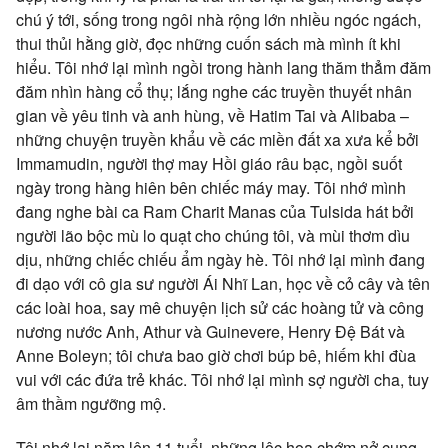
chú ý tới, sống trong ngôi nhà rộng lớn nhiều ngóc ngách,
thui thủi hằng giờ, đọc những cuốn sách mà mình ít khi
hiểu. Tôi nhớ lại mình ngồi trong hành lang thăm thẳm đăm
đăm nhìn hàng cổ thụ; lắng nghe các truyền thuyết nhân
gian về yêu tinh và anh hùng, về Hatim Tai và Alibaba –
những chuyện truyền khẩu về các miền đất xa xưa kể bởi
Immamudin, người thợ may Hồi giáo râu bạc, ngồi suốt
ngày trong hàng hiên bên chiếc máy may. Tôi nhớ mình
đang nghe bài ca Ram Charit Manas của Tulsida hát bởi
người lão bộc mù lo quạt cho chúng tôi, và mùi thơm dìu
dịu, những chiếc chiếu ẩm ngày hè. Tôi nhớ lại mình đang
đi dạo với cô gia sư người Ái Nhĩ Lan, học về cỏ cây và tên
các loài hoa, say mê chuyện lịch sử các hoàng tử và công
nương nước Anh, Athur và Guinevere, Henry Đệ Bát và
Anne Boleyn; tôi chưa bao giờ chơi búp bê, hiếm khi đùa
vui với các đứa trẻ khác. Tôi nhớ lại mình sợ người cha, tuy
âm thầm ngưỡng mộ.
Tôi nhớ lại năm lên 11 tuổi, những lộc hoa chớm nở cung