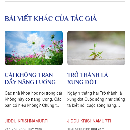
những cơ cấu hoạt động của
bản ngã, bạn sẽ không nhận
diện được nó, và sẽ nhầm lẫn
BÀI VIẾT KHÁC CỦA TÁC GIẢ
mà liên tục tự đồng nhất mình
với bản ngã, tức là vô tình bạn
để cho bản ngã chế ngự lấy
bạn, mạo danh là bạn. Thứ hai,
tự thân việc nhận diện bản ngã
ở trong bạn chính là một trong
những phương cách giúp cho
sự tỉnh thức ở trong bạn được
diễn ra.
CÁI KHÔNG TRÀN
TRỞ THÀNH LÀ
ĐẦY NĂNG LƯỢNG
XUNG ĐỘT
Các nhà khoa học nói trong cái
Ngày 1 tháng hai Trở thành là
Không này có năng lượng. Các
xung đột Cuộc sống như chúng
bạn có hiểu không? Chúng ta
ta biết nó, cuộc sống hàng
đang nói rằng khi có sự vận
ngày của chúng ta, là một quy
hành, sự chuyển động...
trình trở thành. Tôi...
JIDDU KRISHNAMURTI
JIDDU KRISHNAMURTI
21/07/2026
93 lượt xem
10/07/2026
88 lượt xem