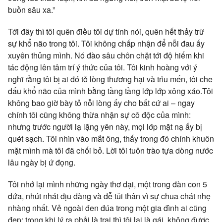
buồn sâu xa.”
Tới đây thì tôi quên điều tôi dự tính nói, quên hết thảy trừ
sự khổ não trong tôi. Tôi không chấp nhận để nỗi đau ấy
xuyên thủng mình. Nó đào sâu chôn chặt tới độ hiếm khi
tác động lên tâm trí ý thức của tôi. Tôi kinh hoàng với ý
nghĩ rằng tôi bị ai đó tỏ lòng thương hại và trìu mến, tôi che
dấu khổ não của mình bằng tầng tầng lớp lớp xông xáo.Tôi
không bao giờ bày tỏ nỗi lòng ấy cho bất cứ ai – ngay
chính tôi cũng không thừa nhận sự cô độc của mình:
nhưng trước người lạ lặng yên này, mọi lớp mặt nạ ấy bị
quét sạch. Tôi nhìn vào mắt ông, thấy trong đó chính khuôn
mặt mình mà tôi đã chối bỏ. Lời tôi tuôn trào tựa dòng nước
lâu ngày bị ứ đọng.
Tôi nhớ lại mình những ngày thơ dại, một trong đàn con 5
đứa, nhút nhát dịu dàng và dễ tủi thân vì sự chua chát nhẹ
nhàng nhất. Vẻ ngoài đen đúa trong một gia đình ai cũng
đẹp; trong khi lý ra phải là trai thì tôi lại là gái, không được