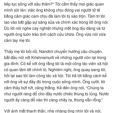
tiếp tục sống với sầu thảm?” Tôi cảm thấy mọi giác quan
mình sôi lên: việc ông không chịu đóng vai người tử tế
bằng cảm giác cam chịu đã làm tôi bị xáo trộn. Tâm trí tôi
lao vào bắt gặp sự sáng sủa và chính xác trong lời ông nói.
Dù lời nói nghe cay nghiệt nhưng mắt ông dịu dàng và từ
người ông tuôn trào tính cách cứu chữa. Ông vừa nói vừa
cầm tay mẹ tôi.
Thấy mẹ tôi bối rối, Nandini chuyển hướng câu chuyện,
bắt đầu nói với Krishnamurti về những người còn lại trong
gia đình. Cô kể với ông rằng tôi là một công tác viên xã hội
có quan tâm tới chính trị. Nghiêm nghị, ông quay sang tôi,
hỏi tại sao tôi làm công tác xã hội. Tôi trả lời bằng cách kể
với ông về sự đầy đủ trong cuộc sống mình. Ông cười, tôi
cảm thấy bứt rứt, căng thẳng. Kế đến ông nói, “Chúng ta
như người ráng đổ cho đầy nước chiếc thùng bị lủng. Nước
người ấy càng đổ vào thì càng chảy ra, thùng vẫn rỗng.”
Với ánh mắt thanh thản, nhẹ nhàng ông nhìn tôi và nói,