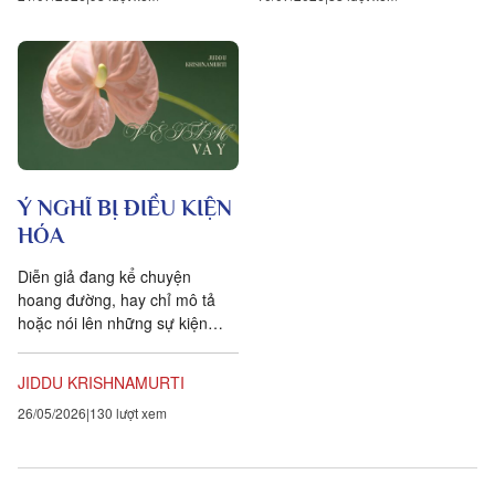
Ý NGHĨ BỊ ĐIỀU KIỆN
HÓA
Diễn giả đang kể chuyện
hoang đường, hay chỉ mô tả
hoặc nói lên những sự kiện
thực tế? Đó là: Không có tình
yêu. Người ta có thể nói...
JIDDU KRISHNAMURTI
26/05/2026
130 lượt xem