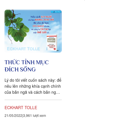
nó là. Từ việc nhìn thấy đó, một
các y bác sỹ Tây Tạng lúc nào
cái gì mới mẻ sẽ xảy ra.
cũng khuyên bảo bệnh nhân...
THỨC TỈNH MỤC
ĐÍCH SỐNG
Lý do tôi viết cuốn sách này: để
nêu lên những khía cạnh chính
của bản ngã và cách bản ngã
hoạt động trong bạn cũng như
trong tâm thức tập thể. Điều
ECKHART TOLLE
này có ý nghĩa quan trọng, vì
21/05/2022
3,961 lượt xem
hai lý do chính. Trước hết, nếu
bạn không nhận ra được