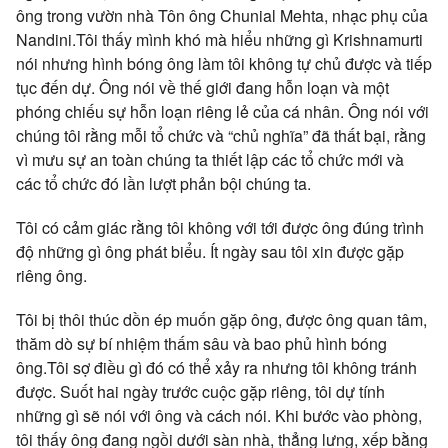
ông trong vườn nhà Tôn ông Chunial Mehta, nhạc phụ của
Nandini.Tôi thấy mình khó mà hiểu những gì Krishnamurti
nói nhưng hình bóng ông làm tôi không tự chủ được và tiếp
tục đến dự. Ông nói về thế giới đang hỗn loạn và một
phóng chiếu sự hỗn loạn riêng lẻ của cá nhân. Ông nói với
chúng tôi rằng mỗi tổ chức và “chủ nghĩa” đã thất bại, rằng
vì mưu sự an toàn chúng ta thiết lập các tổ chức mới và
các tổ chức đó lần lượt phản bội chúng ta.
Tôi có cảm giác rằng tôi không với tới được ông đúng trình
độ những gì ông phát biểu. Ít ngày sau tôi xin được gặp
riêng ông.
Tôi bị thôi thúc dồn ép muốn gặp ông, được ông quan tâm,
thăm dò sự bí nhiệm thấm sâu và bao phủ hình bóng
ông.Tôi sợ điều gì đó có thể xảy ra nhưng tôi không tránh
được. Suốt hai ngày trước cuộc gặp riêng, tôi dự tính
những gì sẽ nói với ông và cách nói. Khi bước vào phòng,
tôi thấy ông đang ngồi dưới sàn nhà, thẳng lưng, xếp bằng