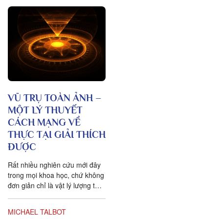
VŨ TRỤ TOÀN ẢNH –
MỘT LÝ THUYẾT
CÁCH MẠNG VỀ
THỰC TẠI GIẢI THÍCH
ĐƯỢC
Rất nhiều nghiên cứu mới đây
trong mọi khoa học, chứ không
đơn giản chỉ là vật lý lượng tử,
đều chứng tỏ rằng vạn vật ít
tính cá thể hơn rất nhiều so với
MICHAEL TALBOT
chúng ta tưởng. Một câu