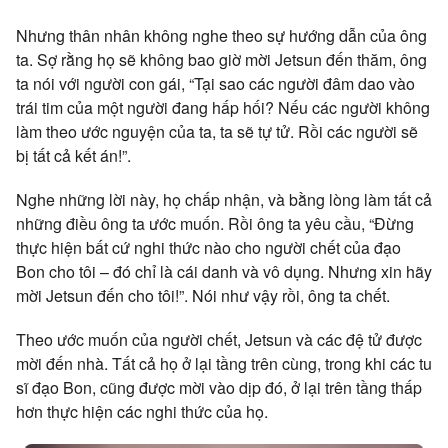
Nhưng thân nhân không nghe theo sự hướng dẫn của ông
ta. Sợ rằng họ sẽ không bao giờ mời Jetsun đến thăm, ông
ta nói với người con gái, “Tại sao các người đâm dao vào
trái tim của một người đang hấp hối? Nếu các người không
làm theo ước nguyện của ta, ta sẽ tự tử. Rồi các người sẽ
bị tất cả kết án!”.
Nghe những lời này, họ chấp nhận, và bằng lòng làm tất cả
những điều ông ta ước muốn. Rồi ông ta yêu cầu, “Đừng
thực hiện bất cứ nghi thức nào cho người chết của đạo
Bon cho tôi – đó chỉ là cái danh và vô dụng. Nhưng xin hãy
mời Jetsun đến cho tôi!”. Nói như vậy rồi, ông ta chết.
Theo ước muốn của người chết, Jetsun và các đệ tử được
mời đến nhà. Tất cả họ ở lại tầng trên cùng, trong khi các tu
sĩ đạo Bon, cũng được mời vào dịp đó, ở lại trên tầng thấp
hơn thực hiện các nghi thức của họ.