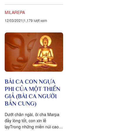
chân lý tối hậu Không có ma
quỷ, thậm chí không có cả...
MILAREPA
12/03/2021
1,179 lượt xem
BÀI CA CON NGỰA
PHI CỦA MỘT THIỀN
GIẢ (BÀI CA NGƯỜI
BẮN CUNG)
Dưới chân ngài, ôi cha Marpa
đầy lòng tốt, con xin lễ
lạyTrong những miền núi cao