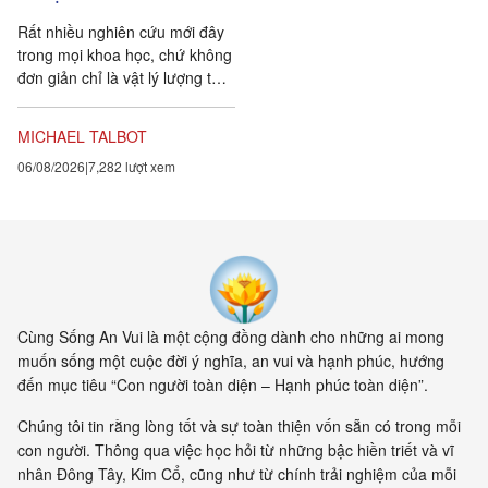
Rất nhiều nghiên cứu mới đây
trong mọi khoa học, chứ không
đơn giản chỉ là vật lý lượng tử,
đều chứng tỏ rằng vạn vật ít
tính cá thể hơn rất nhiều so với
MICHAEL TALBOT
chúng ta tưởng. Một câu
06/08/2026
7,282 lượt xem
chuyện khoa học đang xuất
hiện cung cấp bằng chứng cho
thấy toàn bộ vật chất tồn tại
trong một mạng nhằng nhịt các
kết nối. Khía cạnh quan trọng
nhất của sự sống không còn là
vật nữa, mà là mối liên hệ giữa
các vật.
Cùng Sống An Vui là một cộng đồng dành cho những ai mong
muốn sống một cuộc đời ý nghĩa, an vui và hạnh phúc, hướng
đến mục tiêu “Con người toàn diện – Hạnh phúc toàn diện”.
Chúng tôi tin rằng lòng tốt và sự toàn thiện vốn sẵn có trong mỗi
con người. Thông qua việc học hỏi từ những bậc hiền triết và vĩ
nhân Đông Tây, Kim Cổ, cũng như từ chính trải nghiệm của mỗi