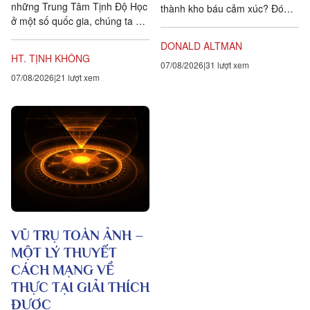
những Trung Tâm Tịnh Độ Học
thành kho báu cảm xúc? Đó
ở một số quốc gia, chúng ta đặt
chính là lòng biết ơn, trong
ra năm sự hướng dẫn cho các
tiếng Anh là gratitude, bắt...
DONALD ALTMAN
hành giả Tịnh...
HT. TỊNH KHÔNG
07/08/2026
31 lượt xem
07/08/2026
21 lượt xem
VŨ TRỤ TOÀN ẢNH –
MỘT LÝ THUYẾT
CÁCH MẠNG VỀ
THỰC TẠI GIẢI THÍCH
ĐƯỢC