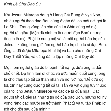
Kính Lễ Chư Đạo Sư
Khi Jetsun Milarepa đang ở Hang Cái Bụng ở Nya Non,
nhiều người theo đạo Bon cũng ở gần đó, có một nơi gọi là
La Shin. Trong vùng lân cận của La Shin cũng có một
người rất giàu. [Mặc dù sinh ra là người đạo Bon] nhưng
ông ta là một Phật tử sùng mộ và là một người bảo trợ của
Jetsun, không bao giờ làm người bảo trợ cho tu sĩ đạo Bon.
Ông ta đã được Milarepa khai thị và ban cho những Chỉ
Dạy Thiết Yếu, và cũng đã tu tập những Chỉ Dạy đó.
Một hôm người giàu đó bị bệnh rất nặng, đưa ông ta đến
chỗ chết. Dự tính làm di chúc và ước muốn cuối cùng, ông
ta cho triệu tập tất cả thân nhân và nói với họ, “Để cứu độ
tôi, xin hãy cúng dường tất cả tài sản và vật dụng tùy thuộc
của tôi cho Jetsun Milarepa và các đệ tử của ngài. Các
người tất cả đều là những tín đồ của đạo Bon, nhưng tôi hy
vọng rằng các người sẽ trở thành Phật tử và tu tập Pháp lợi
ích cho đời sau của mình.”