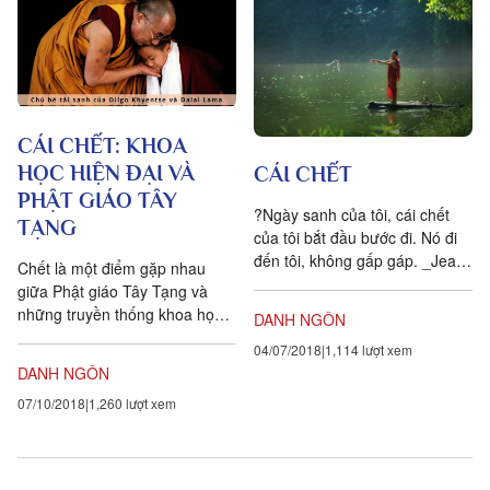
CÁI CHẾT: KHOA
HỌC HIỆN ĐẠI VÀ
CÁI CHẾT
PHẬT GIÁO TÂY
?Ngày sanh của tôi, cái chết
TẠNG
của tôi bắt đầu bước đi. Nó đi
đến tôi, không gấp gáp. _Jean
Chết là một điểm gặp nhau
Cocteau ?Chúng ta hiểu cái
giữa Phật giáo Tây Tạng và
chết lần đầu tiên khi...
những truyền thống khoa học
DANH NGÔN
hiện đại...
04/07/2018
1,114 lượt xem
DANH NGÔN
07/10/2018
1,260 lượt xem