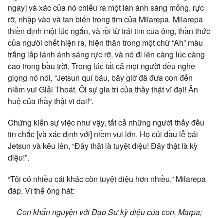
ngay] và xác của nó chiếu ra một làn ánh sáng mỏng, rực
rỡ, nhập vào và tan biến trong tim của Milarepa. Milarepa
thiền định một lúc ngắn, và rồi từ trái tim của ông, thần thức
của người chết hiện ra, hiện thân trong một chữ “Ah” màu
trắng lấp lánh ánh sáng rực rỡ, và nó đi lên càng lúc càng
cao trong bầu trời. Trong lúc tất cả mọi người đều nghe
giọng nó nói, “Jetsun quí báu, bây giờ đã đưa con đến
niềm vui Giải Thoát. Ôi sự gia trì của thầy thật vĩ đại! Ân
huệ của thầy thật vĩ đại!”.
Chứng kiến sự việc như vậy, tất cả những người thấy đều
tin chắc [và xác định với] niềm vui lớn. Họ cúi đầu lễ bái
Jetsun và kêu lên, “Đây thật là tuyệt diệu! Đây thật là kỳ
diệu!”.
“Tôi có nhiều cái khác còn tuyệt diệu hơn nhiều,” Milarepa
đáp. Vì thế ông hát:
Con khẩn nguyện với Đạo Sư kỳ diệu của con, Marpa;