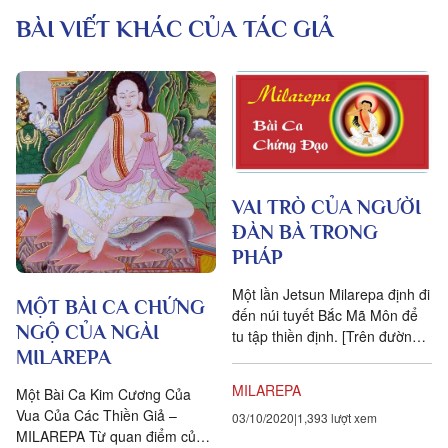
BÀI VIẾT KHÁC CỦA TÁC GIẢ
VAI TRÒ CỦA NGƯỜI
ĐÀN BÀ TRONG
PHÁP
Một lần Jetsun Milarepa định đi
MỘT BÀI CA CHỨNG
đến núi tuyết Bắc Mã Môn để
NGỘ CỦA NGÀI
tu tập thiền định. [Trên đường],
MILAREPA
ông đến Gebha Lesum trong
khu vực Jung. Trời mùa thu,...
MILAREPA
Một Bài Ca Kim Cương Của
Vua Của Các Thiền Giả –
03/10/2020
1,393 lượt xem
MILAREPA Từ quan điểm của