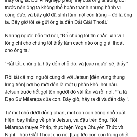
trước nên ông ta không thể hoàn thành những hành vi
công đức, và bây giờ đã sinh làm một côn trùng – đó là ông
ta. Bây giờ tôi sẽ gửi ông ta đến Đất Giải Thoát.”
Những người bảo trợ nói, “Để chúng tôi tin chắc, xin vui
lòng chỉ cho chúng tôi thấy làm cách nào ông giải thoát
cho ông ta.”
“Rất tốt, chúng ta hãy đến chỗ đó, và [các người sẽ] thấy.”
Rồi tất cả mọi người cùng đi với Jetsun [đến vùng thung
lũng trên] nơi họ mới đến là một ụ phân khô, hơi nâu.
Jetsun trước hết gọi tên người đó vài lần và rồi nói, “Ta là
Đạo Sư Milarepa của con. Bây giờ, hãy ra đi và đến đây!”.
Từ một chỗ dưới đống phân, một con côn trùng nhỏ xuất
hiện, bay thẳng về phía Jetsun, và đậu trên ông. Rồi
Milarepa thuyết Pháp, thực hiện Yoga Chuyển Thức và
Nghi Thức Giải Thoát cho nó. [Lập tức con côn trùng chết