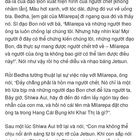
đa-la của đạo Bon xuất hiện hình của người chết [không
nhầm lẫn]. Màu hơi xanh, với tóc dài, đứng đó vui vẻ uống
bia. Bedha, [em gái của Milarepa] đi ngang qua đó và thấy
nó. Sĩ đạo Bon nói với bà, “Milarepa và những người theo
ông ta luôn chống lại chúng tôi. Nhưng hãy nhìn kìa! Mọi
người ở đây có thể chứng kiến chúng tôi, những người đạo
Bon, đã thực sự mang được người chết trở về – Milarepa
và người của ông ta không bao giờ có thể làm được điều
này!”. Nói như vậy rồi họ chế diễu và nhạo báng Jetsun.
Rồi Bedha tường thuật lại sự việc này với Milarepa, ông
nói, “Đấy chẳng phải là hồn ma người chết. Nó chỉ là một
trò lừa bịp mà những người đạo Bon chơi để lừa người ta.
Bây giờ, Shiwa Aui, hãy đi đến đó nắm lấy ngón tay đeo
nhẫn của con ma, và hỏi nó cái tên mà Milarepa đặt cho
ông ta trong Hang Cái Bụng khi Khai Thị là gì?”.
Sau một lúc Shiwa Aui trở lại và nói, “Con ma không thể
chịu nổi ánh sáng từ bi rực rỡ của Jetsun. Khi con sắp nói