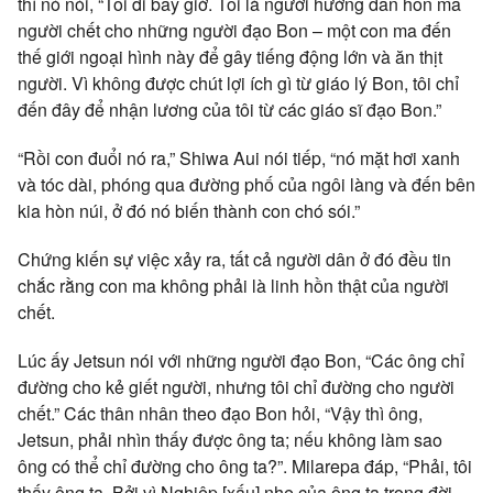
thì nó nói, “Tôi đi bây giờ. Tôi là người hướng dẫn hồn ma
người chết cho những người đạo Bon – một con ma đến
thế giới ngoại hình này để gây tiếng động lớn và ăn thịt
người. Vì không được chút lợi ích gì từ giáo lý Bon, tôi chỉ
đến đây để nhận lương của tôi từ các giáo sĩ đạo Bon.”
“Rồi con đuổi nó ra,” Shiwa Aui nói tiếp, “nó mặt hơi xanh
và tóc dài, phóng qua đường phố của ngôi làng và đến bên
kia hòn núi, ở đó nó biến thành con chó sói.”
Chứng kiến sự việc xảy ra, tất cả người dân ở đó đều tin
chắc rằng con ma không phải là linh hồn thật của người
chết.
Lúc ấy Jetsun nói với những người đạo Bon, “Các ông chỉ
đường cho kẻ giết người, nhưng tôi chỉ đường cho người
chết.” Các thân nhân theo đạo Bon hỏi, “Vậy thì ông,
Jetsun, phải nhìn thấy được ông ta; nếu không làm sao
ông có thể chỉ đường cho ông ta?”. Milarepa đáp, “Phải, tôi
thấy ông ta. Bởi vì Nghiệp [xấu] nhẹ của ông ta trong đời