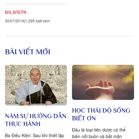
của tu viện này của thân
conTrong phòng bàn thờ của
MILAREPA
bản thân con giữa ngựcTrong
30/07/2019
1,295 lượt xem
cung thờ tam giác của lòng
conCon ngựa tâm lang thang
như gió...
BÀI VIẾT MỚI
HỌC THÁI ĐỘ SỐNG
NĂM SỰ HƯỚNG DẪN
BIẾT ƠN
THỰC HÀNH
Đâu là loại tiên dược có thể
Ba Điều Kiện: Sau khi thiết lập
biến nỗi buồn và bất mãn