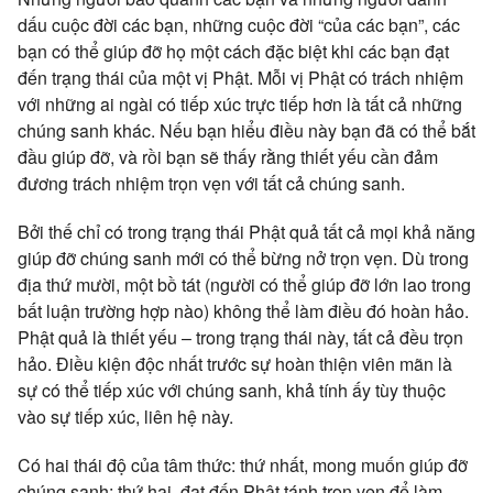
dấu cuộc đời các bạn, những cuộc đời “của các bạn”, các
bạn có thể giúp đỡ họ một cách đặc biệt khi các bạn đạt
đến trạng thái của một vị Phật. Mỗi vị Phật có trách nhiệm
với những ai ngài có tiếp xúc trực tiếp hơn là tất cả những
chúng sanh khác. Nếu bạn hiểu điều này bạn đã có thể bắt
đầu giúp đỡ, và rồi bạn sẽ thấy rằng thiết yếu cần đảm
đương trách nhiệm trọn vẹn với tất cả chúng sanh.
Bởi thế chỉ có trong trạng thái Phật quả tất cả mọi khả năng
giúp đỡ chúng sanh mới có thể bừng nở trọn vẹn. Dù trong
địa thứ mười, một bồ tát (người có thể giúp đỡ lớn lao trong
bất luận trường hợp nào) không thể làm điều đó hoàn hảo.
Phật quả là thiết yếu – trong trạng thái này, tất cả đều trọn
hảo. Điều kiện độc nhất trước sự hoàn thiện viên mãn là
sự có thể tiếp xúc với chúng sanh, khả tính ấy tùy thuộc
vào sự tiếp xúc, liên hệ này.
Có hai thái độ của tâm thức: thứ nhất, mong muốn giúp đỡ
chúng sanh; thứ hai, đạt đến Phật tánh trọn vẹn để làm