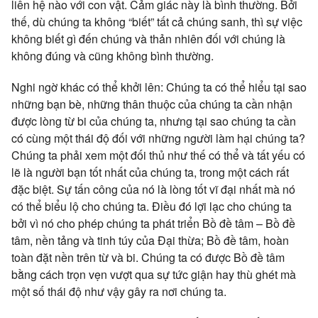
liên hệ nào với con vật. Cảm giác này là bình thường. Bởi
thế, dù chúng ta không “biết” tất cả chúng sanh, thì sự việc
không biết gì đến chúng và thản nhiên đối với chúng là
không đúng và cũng không bình thường.
Nghi ngờ khác có thể khởi lên: Chúng ta có thể hiểu tại sao
những bạn bè, những thân thuộc của chúng ta cần nhận
được lòng từ bi của chúng ta, nhưng tại sao chúng ta cần
có cùng một thái độ đối với những người làm hại chúng ta?
Chúng ta phải xem một đối thủ như thế có thể và tất yếu có
lẽ là người bạn tốt nhất của chúng ta, trong một cách rất
đặc biệt. Sự tấn công của nó là lòng tốt vĩ đại nhất mà nó
có thể biểu lộ cho chúng ta. Điều đó lợi lạc cho chúng ta
bởi vì nó cho phép chúng ta phát triển Bồ đề tâm – Bồ đề
tâm, nền tảng và tinh túy của Đại thừa; Bồ đề tâm, hoàn
toàn đặt nền trên từ và bi. Chúng ta có được Bồ đề tâm
bằng cách trọn vẹn vượt qua sự tức giận hay thù ghét mà
một số thái độ như vậy gây ra nơi chúng ta.