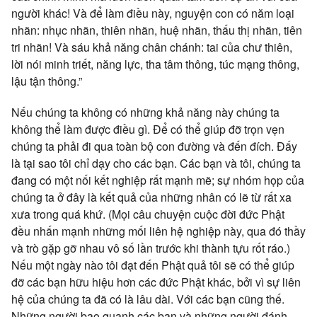
người khác! Và để làm điều này, nguyện con có năm loại
nhãn: nhục nhãn, thiên nhãn, huệ nhãn, thấu thị nhãn, tiên
tri nhãn! Và sáu khả năng chân chánh: tai của chư thiên,
lời nói minh triết, năng lực, tha tâm thông, túc mạng thông,
lậu tận thông.”
Nếu chúng ta không có những khả năng này chúng ta
không thể làm được điều gì. Để có thể giúp đỡ trọn vẹn
chúng ta phải đi qua toàn bộ con đường và đến đích. Đấy
là tại sao tôi chỉ dạy cho các bạn. Các bạn và tôi, chúng ta
đang có một nối kết nghiệp rất mạnh mẽ; sự nhóm họp của
chúng ta ở đây là kết quả của những nhân có lẽ từ rất xa
xưa trong quá khứ. (Mọi câu chuyện cuộc đời đức Phật
đều nhấn mạnh những mối liên hệ nghiệp này, qua đó thầy
và trò gặp gỡ nhau vô số lần trước khi thành tựu rốt ráo.)
Nếu một ngày nào tôi đạt đến Phật quả tôi sẽ có thể giúp
đỡ các bạn hữu hiệu hơn các đức Phật khác, bởi vì sự liên
hệ của chúng ta đã có là lâu dài. Với các bạn cũng thế.
Những người bao quanh các bạn và những người đánh