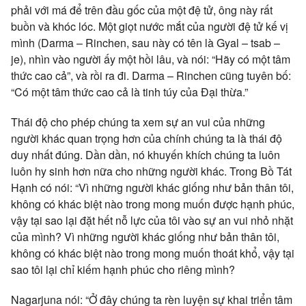
phải với má để trên đầu gốc của một đệ tử, ông này rất
buồn và khóc lóc. Một giọt nước mắt của người đệ tử kế vị
mình (Darma – Rinchen, sau này có tên là Gyal – tsab –
je), nhìn vào người ấy một hồi lâu, và nói: “Hãy có một tâm
thức cao cả”, và rồi ra đi. Darma – Rinchen cũng tuyên bố:
“Có một tâm thức cao cả là tinh túy của Đại thừa.”
Thái độ cho phép chúng ta xem sự an vui của những
người khác quan trọng hơn của chính chúng ta là thái độ
duy nhất đúng. Dần dần, nó khuyến khích chúng ta luôn
luôn hy sinh hơn nữa cho những người khác. Trong Bồ Tát
Hạnh có nói: “Vì những người khác giống như bản thân tôi,
không có khác biệt nào trong mong muốn được hạnh phúc,
vậy tại sao lại đặt hết nỗ lực của tôi vào sự an vui nhỏ nhặt
của mình? Vì những người khác giống như bản thân tôi,
không có khác biệt nào trong mong muốn thoát khổ, vậy tại
sao tôi lại chỉ kiếm hạnh phúc cho riêng mình?
Nagarjuna nói: “Ở đây chúng ta rèn luyện sự khai triển tâm