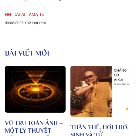
bạn mà không có chút keo kiệt
nào. Bạn cho...
HH. DALAI LAMA 14
09/06/2026
132 lượt xem
BÀI VIẾT MỚI
VŨ TRỤ TOÀN ẢNH –
THÂN THỂ, HƠI THỞ,
MỘT LÝ THUYẾT
SINH VÀ TỬ