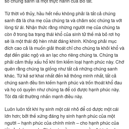
số chúng sanh là một thực hành của Bồ tát.
Từ thời vô thủy, hầu hết nếu không phải là tất cả chúng
sanh đã là cha mẹ của chúng ta và chăm sóc chúng ta với
lòng từ ái. Nhận thức rằng những người mẹ của chúng ta
còn ở trong ba trạng thái khổ của sinh tử thế mà bỏ rơi họ
sẽ là một thái độ hèn nhát đáng khinh. Không phải mục
đích cao cả là muốn giải thoát chỉ cho chúng ta khỏi khổ và
đạt đến giác ngộ và an lạc cho riêng chúng ta. Chúng ta
phải cảm thấy xấu hổ khi tìm kiếm loại hạnh phúc này. Chớ
quên rằng chúng ta giống như tất cả những chúng sanh
khác. Từ kẻ sơ khai nhất đến kẻ thông minh nhất, tất cả
chúng sanh đều tìm kiếm hạnh phúc và trốn thoát khổ đau
và họ có quyền như chúng ta để có được hạnh phúc này.
Tôi đã rất thường nhấn mạnh điều này.
Luôn luôn tốt khi hy sinh một cái nhỏ để có được một cái
lớn hơn; bởi thế xứng đáng hy sinh hạnh phúc của một
người – hạnh phúc của chính mình – cho hạnh phúc của