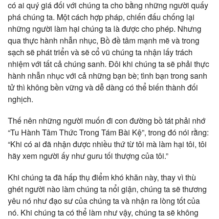
có ai quý giá đối với chúng ta cho bằng những người quấy
phá chúng ta. Một cách hợp pháp, chiến đấu chống lại
những người làm hại chúng ta là được cho phép. Nhưng
qua thực hành nhẫn nhục, Bồ đề tâm mạnh mẽ và trong
sạch sẽ phát triển và sẽ cổ vũ chúng ta nhận lấy trách
nhiệm với tất cả chúng sanh. Đôi khi chúng ta sẽ phải thực
hành nhẫn nhục với cả những bạn bè; tình bạn trong sanh
tử thì không bền vững và dễ dàng có thể biến thành đối
nghịch.
Thế nên những người muốn đi con đường bồ tát phải nhớ
“Tu Hành Tâm Thức Trong Tám Bài Kệ”, trong đó nói rằng:
“Khi có ai đã nhận được nhiều thứ từ tôi mà làm hại tôi, tôi
hãy xem người ấy như guru tối thượng của tôi.”
Khi chúng ta đã hấp thụ điểm khó khăn này, thay vì thù
ghét người nào làm chúng ta nổi giận, chúng ta sẽ thương
yêu nó như đạo sư của chúng ta và nhận ra lòng tốt của
nó. Khi chúng ta có thể làm như vậy, chúng ta sẽ không