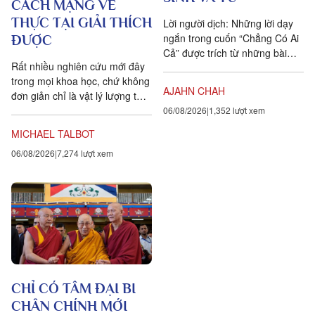
CÁCH MẠNG VỀ
THỰC TẠI GIẢI THÍCH
Lời người dịch: Những lời dạy
ngắn trong cuốn “Chẳng Có Ai
ĐƯỢC
Cả” được trích từ những bài
Rất nhiều nghiên cứu mới đây
pháp mà ngài Ajahn Chah đã
trong mọi khoa học, chứ không
dạy cho các Phật tử, nhất...
AJAHN CHAH
đơn giản chỉ là vật lý lượng tử,
đều chứng tỏ rằng vạn vật ít
06/08/2026
1,352 lượt xem
tính cá thể hơn rất nhiều so với
MICHAEL TALBOT
chúng ta tưởng. Một câu
06/08/2026
7,274 lượt xem
chuyện khoa học đang xuất
hiện cung cấp bằng chứng cho
thấy toàn bộ vật chất tồn tại
trong một mạng nhằng nhịt các
kết nối. Khía cạnh quan trọng
nhất của sự sống không còn là
vật nữa, mà là mối liên hệ giữa
các vật.
CHỈ CÓ TÂM ĐẠI BI
CHÂN CHÍNH MỚI