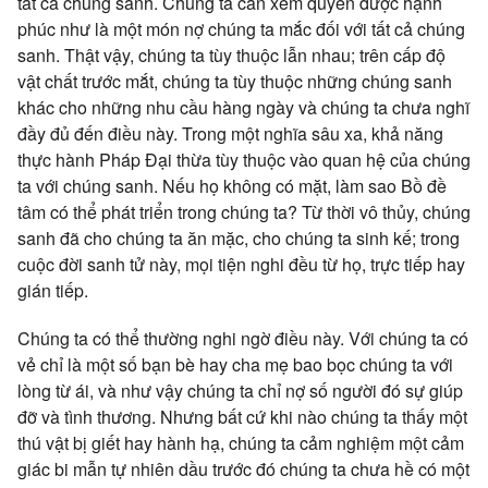
tất cả chúng sanh. Chúng ta cần xem quyền được hạnh
phúc như là một món nợ chúng ta mắc đối với tất cả chúng
sanh. Thật vậy, chúng ta tùy thuộc lẫn nhau; trên cấp độ
vật chất trước mắt, chúng ta tùy thuộc những chúng sanh
khác cho những nhu cầu hàng ngày và chúng ta chưa nghĩ
đầy đủ đến điều này. Trong một nghĩa sâu xa, khả năng
thực hành Pháp Đại thừa tùy thuộc vào quan hệ của chúng
ta với chúng sanh. Nếu họ không có mặt, làm sao Bồ đề
tâm có thể phát triển trong chúng ta? Từ thời vô thủy, chúng
sanh đã cho chúng ta ăn mặc, cho chúng ta sinh kế; trong
cuộc đời sanh tử này, mọi tiện nghi đều từ họ, trực tiếp hay
gián tiếp.
Chúng ta có thể thường nghi ngờ điều này. Với chúng ta có
vẻ chỉ là một số bạn bè hay cha mẹ bao bọc chúng ta với
lòng từ ái, và như vậy chúng ta chỉ nợ số người đó sự giúp
đỡ và tình thương. Nhưng bất cứ khi nào chúng ta thấy một
thú vật bị giết hay hành hạ, chúng ta cảm nghiệm một cảm
giác bi mẫn tự nhiên dầu trước đó chúng ta chưa hề có một