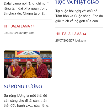
HỌC VÀ PHẬT GIÁO
Dalai Lama nói rằng: chỉ nghĩ
rằng tâm đại bi là quan trọng
Tại cuộc hội nghị với chủ đề
thì chưa đủ. Chúng ta phải
Tâm hồn và Cuộc sống, Eric đã
chuyển hóa các suy nghĩ và
giải thích về hệ gen của con
hành vi của mình hàng...
người bằng cách so sánh nó
HH. DALAI LAMA 14
với kangyur, đây...
05/08/2026
32 lượt xem
HH. DALAI LAMA 14
25/07/2026
77 lượt xem
SỰ RỘNG LƯỢNG
Sự rộng lượng là một thái độ
sẵn sàng cho đi tài sản, thân
thể, đức hạnh v.v… của riêng