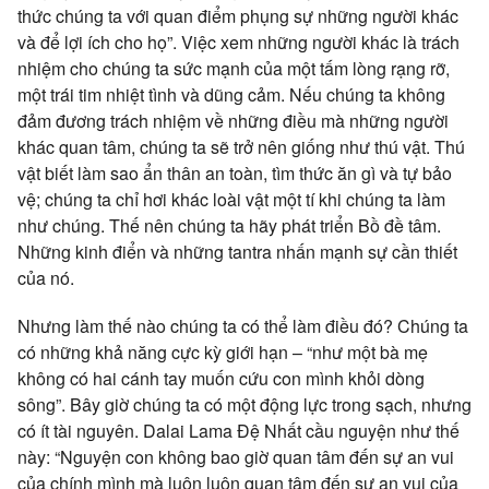
thức chúng ta với quan điểm phụng sự những người khác
và để lợi ích cho họ”. Việc xem những người khác là trách
nhiệm cho chúng ta sức mạnh của một tấm lòng rạng rỡ,
một trái tim nhiệt tình và dũng cảm. Nếu chúng ta không
đảm đương trách nhiệm về những điều mà những người
khác quan tâm, chúng ta sẽ trở nên giống như thú vật. Thú
vật biết làm sao ẩn thân an toàn, tìm thức ăn gì và tự bảo
vệ; chúng ta chỉ hơi khác loài vật một tí khi chúng ta làm
như chúng. Thế nên chúng ta hãy phát triển Bồ đề tâm.
Những kinh điển và những tantra nhấn mạnh sự cần thiết
của nó.
Nhưng làm thế nào chúng ta có thể làm điều đó? Chúng ta
có những khả năng cực kỳ giới hạn – “như một bà mẹ
không có hai cánh tay muốn cứu con mình khỏi dòng
sông”. Bây giờ chúng ta có một động lực trong sạch, nhưng
có ít tài nguyên. Dalai Lama Đệ Nhất cầu nguyện như thế
này: “Nguyện con không bao giờ quan tâm đến sự an vui
của chính mình mà luôn luôn quan tâm đến sự an vui của