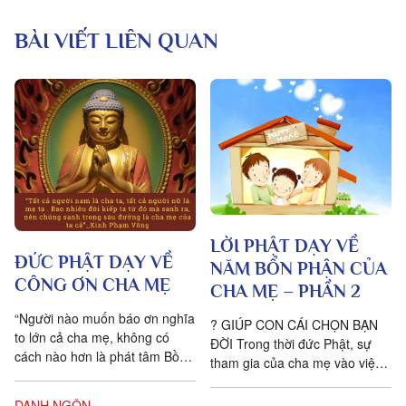
BÀI VIẾT LIÊN QUAN
LỜI PHẬT DẠY VỀ
ĐỨC PHẬT DẠY VỀ
NĂM BỔN PHẬN CỦA
CÔNG ƠN CHA MẸ
CHA MẸ – PHẦN 2
“Người nào muốn báo ơn nghĩa
? GIÚP CON CÁI CHỌN BẠN
to lớn cả cha mẹ, không có
ĐỜI Trong thời đức Phật, sự
cách nào hơn là phát tâm Bồ
tham gia của cha mẹ vào việc
đề cầu giác ngộ, rồi tìm cách
tìm người phối ngẫu cho con
hướng dẫn người thân của
cái mình có vẻ rất...
DANH NGÔN