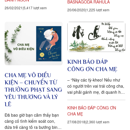
BASNAGODA RAHULA
mình và chúng sanh đồng phát
26/02/2021
5,417 lượt xem
tâm Bồ đề, đó là cách báo ân
20/06/2020
1,225 lượt xem
rốt ráo”. --Kinh Đại Vân
KINH BÁO ĐÁP
CÔNG ƠN CHA MẸ
CHA MẸ VÔ ĐIỀU
– “Này các tỳ-kheo! Nếu như
KIỆN – CHUYỂN TỪ
có người trên vai trái cõng cha,
THƯỞNG PHẠT SANG
vai phải gánh mẹ, đi quanh hòn
YÊU THƯƠNG VÀ LÝ
núi Tu-di, trải qua một thời gian
LẼ
dài, đến nỗi da thịt nát tan,
KINH BÁO ĐÁP CÔNG ƠN
máu huyết khô cạn, thì cũng
CHA MẸ
Đã bao giờ bạn cảm thấy bạn
không thể báo đáp được thâm
càng cố tình kiểm soát con,
27/08/2018
2,360 lượt xem
ân cao cả của cha mẹ. “Nếu
đứa trẻ càng tỏ ra bướng binh,
có người bất hạnh sanh vào