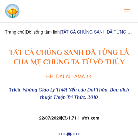
Trang chủ
Đời sống tâm linh
TẤT CẢ CHÚNG SANH ĐÃ TỪNG LÀ CHA MẸ CHÚNG TA TỪ VÔ THỦY
TẤT CẢ CHÚNG SANH ĐÃ TỪNG LÀ
CHA MẸ CHÚNG TA TỪ VÔ THỦY
HH. DALAI LAMA 14
Trích:
Những Giáo Lý Thiết Yếu của Đại Thừa,
Ban dịch
thuật Thiện Tri Thức, 2010
22/07/2020
1,711 lượt xem