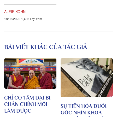
trượt ra khỏi vòng tay của bạn?
thời mất mùa đói kém, vì không
Đã bao giờ...
muốn song thân bị đói khát nên
ALFIE KOHN
cắt xẻo da thịt của chính mình
18/06/2020
1,486 lượt xem
để phụng dưỡng cha mẹ. Việc
làm như thế so với ân đức của
cha mẹ chẳng qua cũng chỉ
nhỏ nhoi như một hạt bụi mà
thôi. Dầu da thịt toàn thân đều
BÀI VIẾT KHÁC CỦA TÁC GIẢ
cắt xẻo ra hết cũng không báo
đáp được thâm ân của cha
mẹ. ..."
CHỈ CÓ TÂM ĐẠI BI
CHÂN CHÍNH MỚI
SỰ TIẾN HÓA DƯỚI
LÀM ĐƯỢC
GÓC NHÌN KHOA