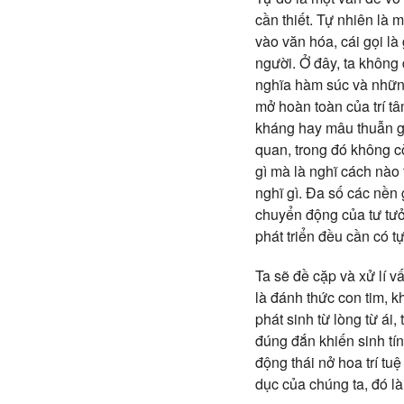
cần thiết. Tự nhiên là 
vào văn hóa, cái gọi là
người. Ở đây, ta không
nghĩa hàm súc và những 
mở hoàn toàn của trí tâ
kháng hay mâu thuẫn giữ
quan, trong đó không c
gì mà là nghĩ cách nào 
nghĩ gì. Đa số các nền
chuyển động của tư tưởn
phát triển đều cần có tự
Ta sẽ đề cặp và xử lí v
là đánh thức con tim, k
phát sinh từ lòng từ ái
đúng đắn khiến sinh tín
động thái nở hoa trí tu
dục của chúng ta, đó là