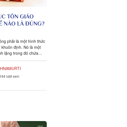
ỤC TÔN GIÁO
Ế NÀO LÀ ĐÚNG?
ông phải là một hình thức
y khuôn định. Nó là một
ĩnh lặng trong đó chứa
ại, Thượng đế; nhưng
áng tạo ấy chỉ xuất hiện
SHNAMURTI
hận biết chính mình và sự
164 lượt xem