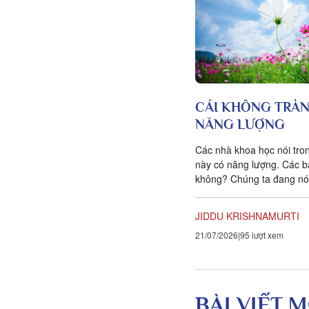
CÁI KHÔNG TRÀN
NĂNG LƯỢNG
Các nhà khoa học nói tro
này có năng lượng. Các b
không? Chúng ta đang nói
sự vận hành, sự chuyển đ
JIDDU KRISHNAMURTI
21/07/2026
95 lượt xem
BÀI VIẾT M