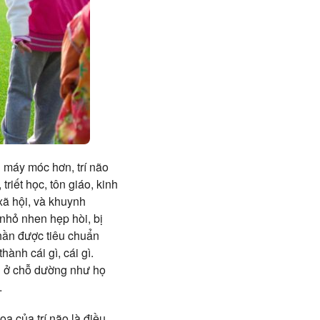
g máy móc hơn, trí não
riết học, tôn giáo, kinh
xã hội, và khuynh
nhỏ nhen hẹp hòi, bị
thần được tiêu chuẩn
ành cái gì, cái gì.
h ở chỗ dường như họ
.
oa của trí não là điều