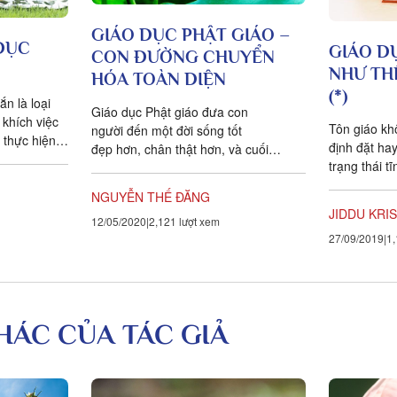
GIÁO DỤC PHẬT GIÁO –
 DỤC
GIÁO D
CON ĐƯỜNG CHUYỂN
NHƯ TH
HÓA TOÀN DIỆN
(*)
n là loại
Giáo dục Phật giáo đưa con
khích việc
Tôn giáo kh
người đến một đời sống tốt
 thực hiện
định đặt ha
đẹp hơn, chân thật hơn, và cuối
 hơn nhiều:
trạng thái t
cùng đưa đến một đời sống Chân-
m toàn bộ
đựng thực t
Thiện-Mỹ,...
NGUYỄN THẾ ĐĂNG
trạng thái s
JIDDU KRI
khi có sự n
12/05/2020
2,121 lượt xem
27/09/2019
1,
tự do.
KHÁC CỦA TÁC GIẢ