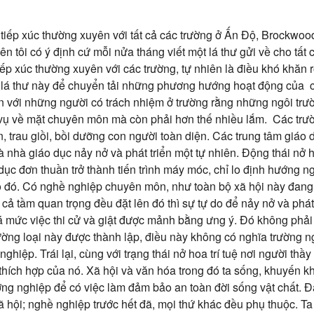
i tiếp xúc thường xuyên với tất cả các trường ở Ấn Độ, Brockwo
nên tôi có ý định cứ mỗi nửa tháng viết một lá thư gửi về cho tất
tiếp xúc thường xuyên với các trường, tự nhiên là điều khó khăn r
g lá thư này để chuyển tải những phương hướng hoạt động của c
 với những người có trách nhiệm ở trường rằng những ngôi trư
vụ về mặt chuyên môn mà còn phải hơn thế nhiều lắm. Các trườ
n, trau giồi, bồi dưỡng con người toàn diện. Các trung tâm giáo 
và nhà giáo dục nảy nở và phát triển một tự nhiên. Động thái nở
dục đơn thuần trở thành tiến trình máy móc, chỉ lo định hướng 
ó. Có nghề nghiệp chuyên môn, như toàn bộ xã hội này đang t
 cả tầm quan trọng đều đặt lên đó thì sự tự do để nảy nở và phát
uá mức việc thi cử và giật được mảnh bằng ưng ý. Đó không phải
ường loại này được thành lập, điều này không có nghĩa trường n
hiệp. Trái lại, cùng với trạng thái nở hoa trí tuệ nơi người thầy
hích hợp của nó. Xã hội và văn hóa trong đó ta sống, khuyến khí
ng nghiệp để có việc làm đảm bảo an toàn đời sống vật chất. Đấ
xã hội; nghề nghiệp trước hết đã, mọi thứ khác đều phụ thuộc. T