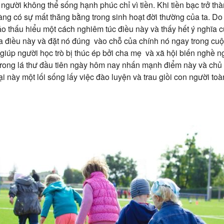
n người không thể sống hạnh phúc chỉ vì tiền. Khi tiền bạc trở thà
ràng có sự mất thăng bằng trong sinh hoạt đời thường của ta. Do 
áo thấu hiểu một cách nghiêm túc điều này và thấy hết ý nghĩa 
a điều này và đặt nó đúng vào chỗ của chính nó ngay trong cuộ
giúp người học trò bị thúc ép bởi cha mẹ và xã hội biến nghề n
 trong lá thư đầu tiên ngày hôm nay nhấn mạnh điểm này và chủ t
ại này một lối sống lấy việc đào luyện và trau giồi con người to