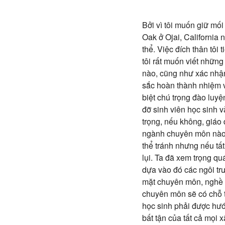
Bởi vì tôi muốn giữ mố
Oak ở Ojai, California 
thể. Việc đích thân tôi 
tôi rất muốn viết nhữn
nào, cũng như xác nhận
sắc hoàn thành nhiệm 
biệt chú trọng đào luyệ
đỡ sinh viên học sinh 
trọng, nếu không, giáo 
ngành chuyên môn nào đ
thể tránh nhưng nếu tất
lụi. Ta đã xem trọng q
dựa vào đó các ngôi tr
mặt chuyên môn, nghề ng
chuyên môn sẽ có chỗ t
học sinh phải được hướ
bất tận của tất cả mọi 