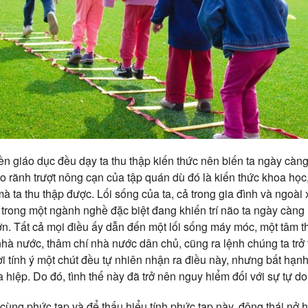
ền giáo dục đều dạy ta thu thập kiến thức nên biến ta ngày càn
o rãnh trượt nông cạn của tập quán dù đó là kiến thức khoa học, t
 ta thu thập được. Lối sống của ta, cả trong gia đình và ngoài 
trong một ngành nghề đặc biệt đang khiến trí não ta ngày càng 
ơn. Tất cả mọi điều ấy dẫn đến một lối sống máy móc, một tâm 
nhà nước, thâm chí nhà nước dân chủ, cũng ra lệnh chúng ta trở th
tính ý một chút đều tự nhiên nhận ra điều này, nhưng bất hạn
hiệp. Do đó, tình thế này đã trở nên nguy hiểm đối với sự tự do
cùng phức tạp và để thấu hiểu tính phức tạp này, động thái nở h