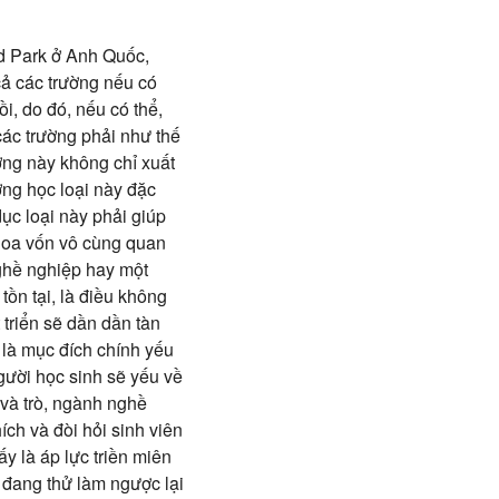
od Park ở Anh Quốc,
 cả các trường nếu có
ồi, do đó, nếu có thể,
ác trường phải như thế
ờng này không chỉ xuất
ng học loại này đặc
dục loại này phải giúp
 hoa vốn vô cùng quan
nghề nghiệp hay một
ồn tại, là điều không
 triển sẽ dần dần tàn
 là mục đích chính yếu
gười học sinh sẽ yếu về
 và trò, ngành nghề
ch và đòi hỏi sinh viên
y là áp lực triền miên
a đang thử làm ngược lại