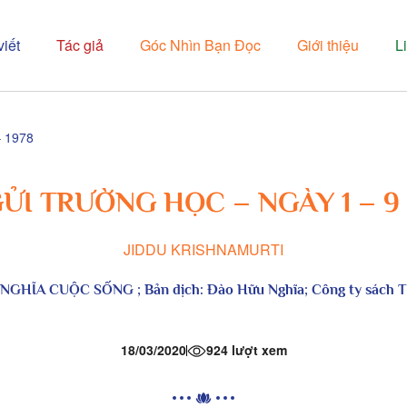
viết
Tác giả
Góc Nhìn Bạn Đọc
Giới thiệu
L
 1978
ỬI TRƯỜNG HỌC – NGÀY 1 – 9 
JIDDU KRISHNAMURTI
Ý NGHĨA CUỘC SỐNG
; Bản dịch: Đào Hữu Nghĩa; Công ty sách 
18/03/2020
924 lượt xem