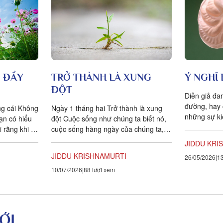
 ĐẦY
TRỞ THÀNH LÀ XUNG
Ý NGHĨ 
ĐỘT
Diễn giả đa
đường, hay 
ng cái Không
Ngày 1 tháng hai Trở thành là xung
những sự ki
ạn có hiểu
đột Cuộc sống như chúng ta biết nó,
có tình yêu.
 rằng khi có
cuộc sống hàng ngày của chúng ta, là
ộng...
một quy trình trở thành. Tôi...
JIDDU KRI
JIDDU KRISHNAMURTI
26/05/2026
13
10/07/2026
88 lượt xem
ỚI