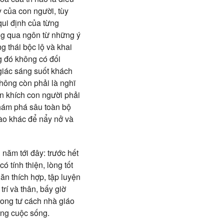
y của con người, tùy
qui định của từng
ông qua ngôn từ những ý
g thái bộc lộ và khai
ng đó không có đối
 giác sáng suốt khách
hông còn phải là nghĩ
ến khích con người phải
khám phá sâu toàn bộ
nào khác để nẩy nở và
 năm tới đây: trước hết
 tính thiện, lòng tốt
 ăn thích hợp, tập luyện
rí và thân, bấy giờ
trong tư cách nhà giáo
ong cuộc sống.