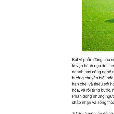
Bởi vì phần đông các n
ta vận hành dọc dài the
doanh hay công nghệ mà
hướng chuyên biệt hóa 
hạn chế và thiếu sót h
hóa, và rồi từng bước, 
Phần đông những người 
chấp nhận và sống thỏa 
Tự do là một vấn đề vô 