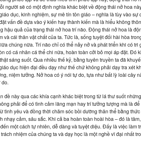
mỗi người sẽ có một định nghĩa khác biệt về động thái nở hoa nà
 giáo dục, kinh nghiệm, sự mê tín tôn giáo – nghĩa là tùy vào sự 
 đặt vấn đề dựa vào ý kiến hay thành kiến mà là hiểu không th
hậu quả của trạng thái nở hoa trí não. Động thái nở hoa là độn
m và cái thân vật chất của ta. Tức là, sống tuyệt đối hài hòa tro
a chúng nữa. Trí não chỉ có thể nảy nở và phát triển khi có tri
òn có cá nhân cá thể chi nữa, hoàn toàn cởi bỏ mọi áp đặt. Đó k
thật sáng suốt. Qua nhiều thế kỷ, bằng tuyên truyền ta đã khuy
 giáo dục hiện đại đều dạy như thế chứ không phải dạy tra xét 
g, niệm tưởng. Nở hoa có ý nói tự do, tựa như bất lỳ loài cây 
 do.
ấn đề này qua các khía cạnh khác biệt trong từ lá thư suốt những
hông phải để có tình cảm lãng mạn hay trí tưởng tượng mà là để có
, từ tình yêu và đồng thời chăm sóc bồi dưỡng thân thể bằng thức
h nhạy cảm, sâu sắc. Khi cả ba hoàn toàn hoài hòa – đó là tâm, t
ệ đến một cách tự nhiên, dễ dàng và tuyệt diệu. Đấy là việc làm 
 trách nhiệm của chúng ta và dạy học là một nghề vĩ đại nhất tr