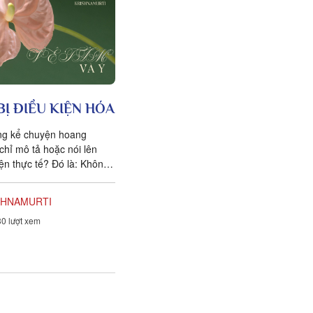
BỊ ĐIỀU KIỆN HÓA
ng kể chuyện hoang
chỉ mô tả hoặc nói lên
ện thực tế? Đó là: Không
 Người ta có thể nói...
SHNAMURTI
0 lượt xem