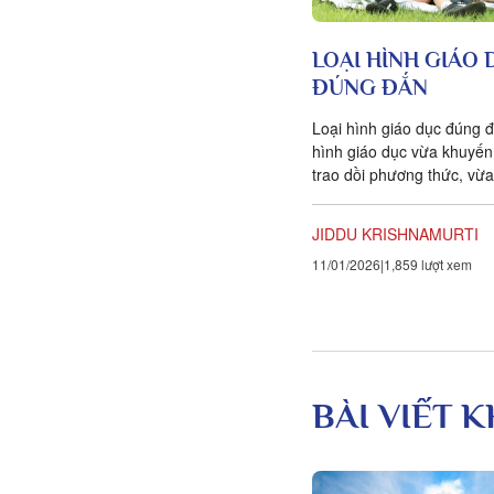
LOẠI HÌNH GIÁO
ĐÚNG ĐẮN
Loại hình giáo dục đúng đắ
hình giáo dục vừa khuyến 
trao dồi phương thức, vừa
một điều gì đó quan trọng
giúp con người trải nghiệ
JIDDU KRISHNAMURTI
diễn trình của đời sống.
11/01/2026
1,859 lượt xem
BÀI VIẾT 