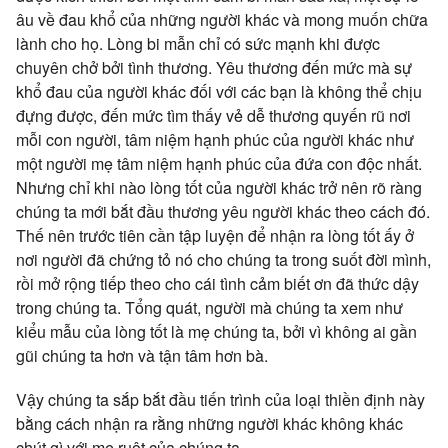
âu về đau khổ của những người khác và mong muốn chữa
lành cho họ. Lòng bi mẫn chỉ có sức mạnh khi được
chuyên chở bởi tình thương. Yêu thương đến mức mà sự
khổ đau của người khác đối với các bạn là không thể chịu
đựng được, đến mức tìm thấy vẻ dễ thương quyến rũ nơi
mỗi con người, tâm niệm hạnh phúc của người khác như
một người mẹ tâm niệm hạnh phúc của đứa con độc nhất.
Nhưng chỉ khi nào lòng tốt của người khác trở nên rõ ràng
chúng ta mới bắt đầu thương yêu người khác theo cách đó.
Thế nên trước tiên cần tập luyện để nhận ra lòng tốt ấy ở
nơi người đã chứng tỏ nó cho chúng ta trong suốt đời mình,
rồi mở rộng tiếp theo cho cái tình cảm biết ơn đã thức dậy
trong chúng ta. Tổng quát, người mà chúng ta xem như
kiểu mẫu của lòng tốt là mẹ chúng ta, bởi vì không ai gần
gũi chúng ta hơn và tận tâm hơn bà.
Vậy chúng ta sắp bắt đầu tiến trình của loại thiền định này
bằng cách nhận ra rằng những người khác không khác
chút gì với mẹ ruột của chúng ta.