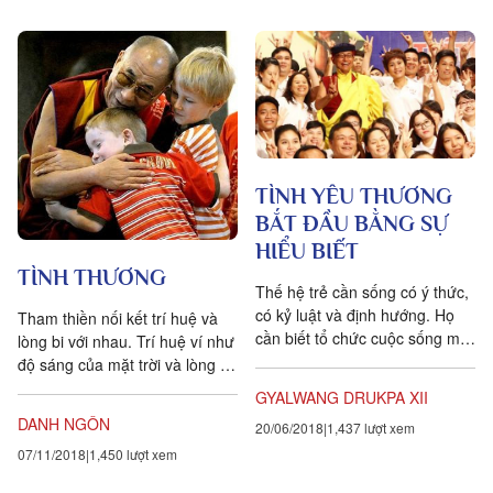
TÌNH YÊU THƯƠNG
BẮT ĐẦU BẰNG SỰ
HIỂU BIẾT
TÌNH THƯƠNG
Thế hệ trẻ cần sống có ý thức,
có kỷ luật và định hướng. Họ
Tham thiền nối kết trí huệ và
cần biết tổ chức cuộc sống một
lòng bi với nhau. Trí huệ ví như
cách có trí tuệ và khoa học.
độ sáng của mặt trời và lòng bi
Các bậc phụ huynh nên quan
như độ tỏa chiếu ra xa của mặt
GYALWANG DRUKPA XII
tâm đến thế hệ trẻ, cần yêu
trời.
DANH NGÔN
20/06/2018
1,437 lượt xem
thương, chăm sóc, sát sao, làm
bạn với chúng. Họ phải chăm
07/11/2018
1,450 lượt xem
sóc, giáo dục chúng từ những