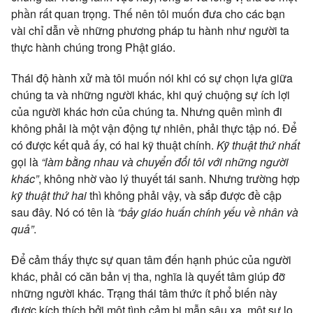
phần rất quan trọng. Thế nên tôi muốn đưa cho các bạn
vài chỉ dẫn về những phương pháp tu hành như người ta
thực hành chúng trong Phật giáo.
Thái độ hành xử mà tôi muốn nói khi có sự chọn lựa giữa
chúng ta và những người khác, khi quý chuộng sự ích lợi
của người khác hơn của chúng ta. Nhưng quên mình đi
không phải là một vận động tự nhiên, phải thực tập nó. Để
có được kết quả ấy, có hai kỹ thuật chính.
Kỹ thuật thứ nhất
gọi là
“làm bằng nhau và chuyển đổi tôi với những người
khác”
, không nhờ vào lý thuyết tái sanh. Nhưng trường hợp
kỹ thuật thứ hai
thì không phải vậy, và sắp được đề cập
sau đây. Nó có tên là
“bảy giáo huấn chính yếu về nhân và
quả”
.
Để cảm thấy thực sự quan tâm đến hạnh phúc của người
khác, phải có căn bản vị tha, nghĩa là quyết tâm giúp đỡ
những người khác. Trạng thái tâm thức ít phổ biến này
được kích thích bởi một tình cảm bi mẫn sâu xa, một sự lo