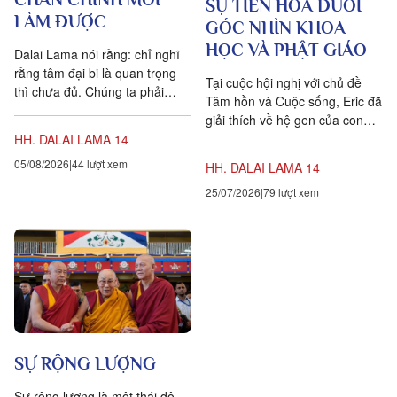
SỰ TIẾN HÓA DƯỚI
LÀM ĐƯỢC
GÓC NHÌN KHOA
HỌC VÀ PHẬT GIÁO
Dalai Lama nói rằng: chỉ nghĩ
rằng tâm đại bi là quan trọng
Tại cuộc hội nghị với chủ đề
thì chưa đủ. Chúng ta phải
Tâm hồn và Cuộc sống, Eric đã
chuyển hóa các suy nghĩ và
giải thích về hệ gen của con
hành vi của mình hàng...
người bằng cách so sánh nó
HH. DALAI LAMA 14
với kangyur, đây...
05/08/2026
44 lượt xem
HH. DALAI LAMA 14
25/07/2026
79 lượt xem
SỰ RỘNG LƯỢNG
Sự rộng lượng là một thái độ