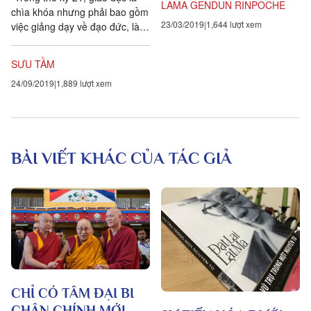
LAMA GENDUN RINPOCHE
không chỉ một lần mà vô số
chìa khóa nhưng phải bao gồm
23/03/2019
1,644 lượt xem
lần. Nhưng hiện tại...
việc giảng dạy về đạo đức, làm
thế nào để đối phó với những
cảm xúc hơn là làm cho thế hệ
SƯU TẦM
trẻ quá thiên về vật chất." –
24/09/2019
1,889 lượt xem
Đức Dalai Lama
BÀI VIẾT KHÁC CỦA TÁC GIẢ
CHỈ CÓ TÂM ĐẠI BI
CHÂN CHÍNH MỚI