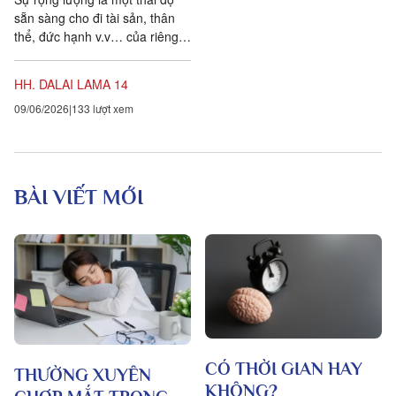
sẵn sàng cho đi tài sản, thân
thể, đức hạnh v.v… của riêng
bạn mà không có chút keo kiệt
nào. Bạn cho...
HH. DALAI LAMA 14
09/06/2026
133 lượt xem
BÀI VIẾT MỚI
CÓ THỜI GIAN HAY
THƯỜNG XUYÊN
KHÔNG?