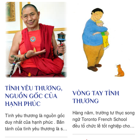
ngày đầu đến ít nhất 25 tuổi.
Các bậc cha mẹ bây giờ dường
như còn lỏng lẻo với các con,
không dành đủ thời gian để
quan tâm đến con. Họ có thể
cho con tiền bạc, bất cứ thứ gì
chúng cần, nhưng họ không có
mặt những lúc cần thiết để yêu
thương, uốn nắn và răn bảo
con cái. Cha mẹ không nên
chiều chuộng mà cần hướng
đạo, dạy con biết lẽ phải trái,
hướng con cách làm người.
TÌNH YÊU THƯƠNG,
VÒNG TAY TÌNH
NGUỒN GỐC CỦA
THƯƠNG
HẠNH PHÚC
Hàng năm, trường tư thục song
Tình yêu thương là nguồn gốc
ngữ Toronto French School
duy nhất của hạnh phúc . Bản
đều tổ chức lễ tốt nghiệp cho
tánh của tình yêu thương là sự
học sinh. Như các buổi lễ
bao la trùm khắp, không hề bị
tương tự của tất cả các