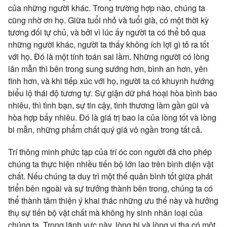
của những người khác. Trong trường hợp nào, chúng ta
cũng nhờ ơn họ. Giữa tuổi nhỏ và tuổi già, có một thời kỳ
tương đối tự chủ, và bởi vì lúc ấy người ta có thể bỏ qua
những người khác, người ta thấy không ích lợi gì tỏ ra tốt
với họ. Đó là một tính toán sai lầm. Những người có lòng
lân mẫn thì bên trong sung sướng hơn, bình an hơn, yên
tĩnh hơn, và khi tiếp xúc với họ, người ta có khuynh hướng
biểu lộ thái độ tương tự. Sự giận dữ phá hoại hòa bình bao
nhiêu, thì tình bạn, sự tin cậy, tình thương làm gần gũi và
hòa hợp bấy nhiêu. Đó là giá trị bao la của lòng tốt và lòng
bi mẫn, những phẩm chất quý giá vô ngần trong tất cả.
Trí thông minh phức tạp của trí óc con người đã cho phép
chúng ta thực hiện nhiều tiến bộ lớn lao trên bình diện vật
chất. Nếu chúng ta duy trì một thế quân bình tốt giữa phát
triển bên ngoài và sự trưởng thành bên trong, chúng ta có
thể thành tâm thiện ý khai thác những ưu thế này và hưởng
thụ sự tiến bộ vật chất mà không hy sinh nhân loại của
chúng ta. Trong lãnh vực này, lòng bi và lòng vị tha có một