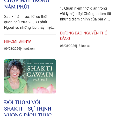
CHỢP MẮT TRONG
NĂM PHÚT
1. Quan niệm thời gian trong
vật lý hiện đại Chúng ta tóm tắt
Sau khi ăn trưa, tôi có thói
những điểm chính của bài viết
quen ngủ trưa 20, 30 phút.
Is time an illusion? của Giáo sư
Ngoài ra, những lúc thấy mệt
Triết học Craig...
mỏi, tôi cũng hay chợp mắt
ĐƯƠNG ĐẠO NGUYỄN THẾ
khoảng năm phút. Điều quan...
ĐĂNG
HIROMI SHINYA
08/08/2026
18 lượt xem
09/08/2026
4 lượt xem
ĐỐI THOẠI VỚI
SHAKTI – SỰ THỊNH
VƯỢNG ĐÍCH THỰC