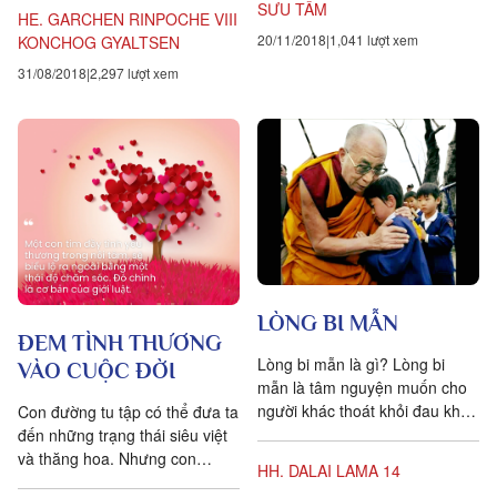
ngăn ngại, cũng như hư không
SƯU TẦM
trường,...
HE. GARCHEN RINPOCHE VIII
vậy. Tình yêu thương là ánh
20/11/2018
1,041 lượt xem
KONCHOG GYALTSEN
dương của tâm thức.
31/08/2018
2,297 lượt xem
LÒNG BI MẪN
ĐEM TÌNH THƯƠNG
Lòng bi mẫn là gì? Lòng bi
VÀO CUỘC ĐỜI
mẫn là tâm nguyện muốn cho
người khác thoát khỏi đau khổ.
Con đường tu tập có thể đưa ta
Chính nhờ có lòng bi mẫn mà
đến những trạng thái siêu việt
ta khao khát đạt đến giác ngộ.
và thăng hoa. Nhưng con
HH. DALAI LAMA 14
Chính lòng bi mẫn thúc giục ta
đường ấy phải bắt đầu ở ngay