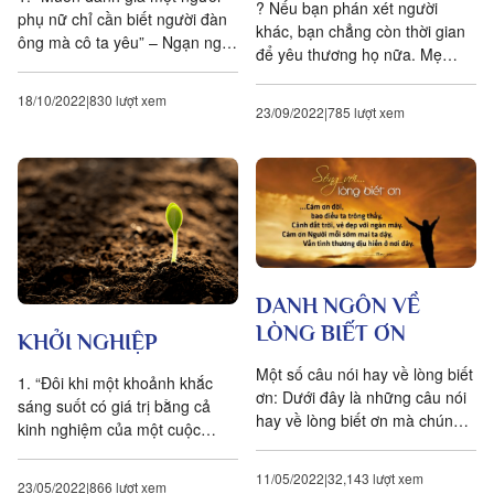
? Nếu bạn phán xét người
phụ nữ chỉ cần biết người đàn
khác, bạn chẳng còn thời gian
ông mà cô ta yêu” – Ngạn ngữ
để yêu thương họ nữa. Mẹ
Pháp. 2. “Người ta có thể
Teresa ? Chúng ta yêu thương
quyến rũ người đàn bà bằng...
không phải bởi tìm được
18/10/2022
830 lượt xem
23/09/2022
785 lượt xem
người...
DANH NGÔN VỀ
LÒNG BIẾT ƠN
KHỞI NGHIỆP
Một số câu nói hay về lòng biết
1. “Đôi khi một khoảnh khắc
ơn: Dưới đây là những câu nói
sáng suốt có giá trị bằng cả
hay về lòng biết ơn mà chúng
kinh nghiệm của một cuộc
tôi đã dày công tổng hợp.
sống.” – O.W Holmes 2. “Chớ
Những câu...
nên vội vã muốn cho chóng...
11/05/2022
32,143 lượt xem
23/05/2022
866 lượt xem