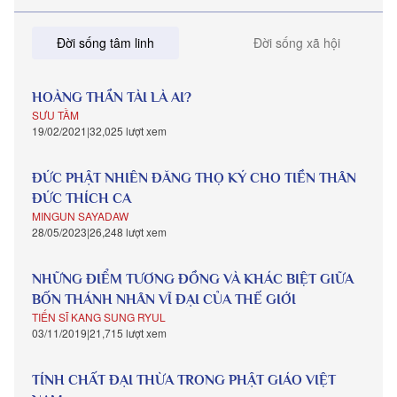
Đời sống tâm linh
Đời sống xã hội
HOÀNG THẦN TÀI LÀ AI?
SƯU TẦM
19/02/2021
32,025 lượt xem
ĐỨC PHẬT NHIÊN ĐĂNG THỌ KÝ CHO TIỀN THÂN
ĐỨC THÍCH CA
MINGUN SAYADAW
28/05/2023
26,248 lượt xem
NHỮNG ĐIỂM TƯƠNG ĐỒNG VÀ KHÁC BIỆT GIỮA
BỐN THÁNH NHÂN VĨ ĐẠI CỦA THẾ GIỚI
TIẾN SĨ KANG SUNG RYUL
03/11/2019
21,715 lượt xem
TÍNH CHẤT ĐẠI THỪA TRONG PHẬT GIÁO VIỆT