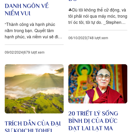
DANH NGÔN VỀ
☘Dù tôi không thể cử động, và
NIỀM VUI
tôi phải nói qua máy móc, trong
trí óc tôi, tôi tự do. _Stephen
“Thành công và hạnh phúc
Hawking ☘Nghệ thuật là con
nằm trong bạn. Quyết tâm
của tự do. _Friedrich...
hạnh phúc, và niềm vui sẽ đi
06/10/2023
748 lượt xem
cùng bạn để hình thành đạo
quân bất khả chiến bại chống
09/02/2024
679 lượt xem
lại...
20 TRIẾT LÝ SỐNG
BÌNH DỊ CỦA ĐỨC
TRÍCH DẪN CỦA ĐẠI
ĐẠT LAI LẠT MA
SƯ KOICHI TOHEI