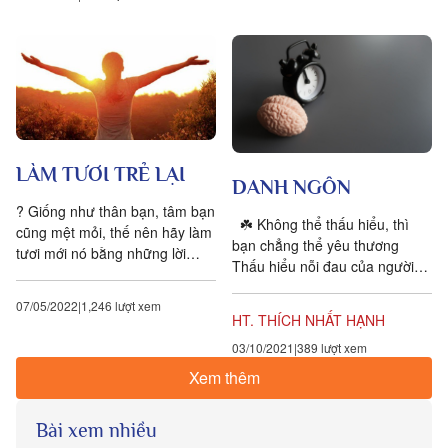
LÀM TƯƠI TRẺ LẠI
DANH NGÔN
? Giống như thân bạn, tâm bạn
☘️ Không thể thấu hiểu, thì
cũng mệt mỏi, thế nên hãy làm
bạn chẳng thể yêu thương
tươi mới nó bằng những lời
Thấu hiểu nỗi đau của người
minh triết. _Hazrat Ali_ ? Hãy
khác là món quà to lớn nhất mà
thư giản. Hãy làm mới lại....
07/05/2022
1,246 lượt xem
bạn có thể trao...
HT. THÍCH NHẤT HẠNH
03/10/2021
389 lượt xem
Xem thêm
Bài xem nhiều