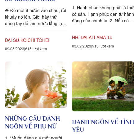
1. Hạnh phúc không phải là thứ
☘ Đổ một ít nước vào chậu, rồi
có sẵn. Hạnh phúc đến từ hành
khuấy nó lên. Giờ, hãy thử
động của chính ta. 2. Nếu có
dùng tay để làm nước lắng lại.
thể, hãy giúp người khác. Nếu
Nhìn xem, bạn chỉ càng làm nó
không có thể thì ít...
xáo động...
HH. DALAI LAMA 14
ĐẠI SƯ KOICHI TOHEI
03/02/2023
913 lượt xem
09/05/2023
815 lượt xem
NHỮNG CÂU DANH
DANH NGÔN VỀ TÌNH
NGÔN VỀ PHỤ NỮ
YÊU
1. “Muốn đánh giá một người