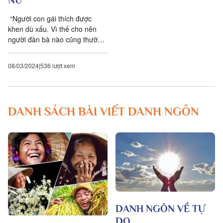
“Người con gái thích được
khen dù xấu. Vì thế cho nên
người đàn bà nào cũng thường
hay chết vì người đàn ông am
tường điều đó” – Blaise
08/03/2024
536 lượt xem
Pascal....
DANH SÁCH BÀI VIẾT DANH NGÔN
DANH NGÔN VỀ TỰ
DO