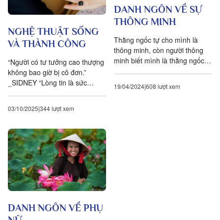
DANH NGÔN VỀ SỰ
THÔNG MINH
NGHỆ THUẬT SỐNG
Thằng ngốc tự cho mình là
VÀ THÀNH CÔNG
thông minh, còn người thông
minh biết mình là thằng ngốc.
“Người có tư tưởng cao thượng
_W. Shakespeare Tiền bạc là
không bao giờ bị cô đơn.”
phương tiện của người thông
_SIDNEY “Lòng tin là sức
19/04/2024
608 lượt xem
minh, là mục...
mạnh của cuộc sống.” _L.
TOLSTOI “Kẻ nào cam phận
03/10/2025
344 lượt xem
làm côn trùng,...
DANH NGÔN VỀ PHỤ
NỮ