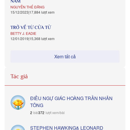
NAM
NGUYỄN THẾ ĐĂNG
15/12/2023
17,884 lượt xem
TRỞ VỀ TỪ CỬA TỬ
BETTY J. EADIE
12/01/2019
15,368 lượt xem
Xem tất cả
Tác giả
ĐIỀU NGỰ GIÁC HOÀNG TRẦN NHÂN
TÔNG
bài
lượt xem/bài
STEPHEN HAWKING& LEONARD